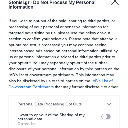
αναζήτησης
Stonisi.gr -
Do Not Process My Personal
Information
Add stonisi.gr on Google ↗
If you wish to opt-out of the sale, sharing to third parties, or
processing of your personal or sensitive information for
targeted advertising by us, please use the below opt-out
ΣΤΗΝ ΙΔΙΑ ΚΑΤΗΓΟΡΙΑ
section to confirm your selection. Please note that after your
opt-out request is processed you may continue seeing
interest-based ads based on personal information utilized by
ΜΥΤΙΛΗΝΗ
us or personal information disclosed to third parties prior to
Ο ΔΕΔΔΗΕ τράβηξε την πρίζα
στην Κομνηνάκη και
your opt-out. You may separately opt-out of the further
εξαφανίστηκε η ενημέρωση
disclosure of your personal information by third parties on the
Ξενοδοχεία, τουριστικά
IAB’s list of downstream participants. This information may
καταλύματα και επιχειρήσεις
also be disclosed by us to third parties on the
IAB’s List of
εστίασης έμειναν χωρίς ρεύμα
Downstream Participants
that may further disclose it to other
μέσα στον Αύγουστο – Ο Στρατής
Αλμπάνης καταγγέλλει
third parties.
απαξιωτικές απαντήσεις και ένα
ατελείωτο παιχνίδι ευθυνών
Personal Data Processing Opt Outs
I want to opt-out of the Sharing of my
ΧΩΡΙΑ
personal data.
Η Αντισσα έγινε μια μεγάλη
Opted In
χορευτική αγκαλιά