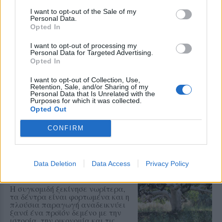
Ο «Τέρπανδρος» Άντισσας και το
I want to opt-out of the Sale of my
Χορευτικό Τμήμα του
Personal Data.
Χριστιανικού Κέντρου Νεότητος
Opted In
αντάμωσαν σε μια ξεχωριστή
γιορτή
I want to opt-out of processing my
Personal Data for Targeted Advertising.
Opted In
ΧΩΡΙΑ
Οι μικροί δημιουργοί της Αγιάσου
I want to opt-out of Collection, Use,
παρουσιάζουν τον δικό τους
Retention, Sale, and/or Sharing of my
πολύχρωμο κόσμο
Personal Data that Is Unrelated with the
Purposes for which it was collected.
Η Έκθεση Παιδικής Ζωγραφικής
Opted Out
του Αναγνωστηρίου «Η
Ανάπτυξη» ανοίγει τις πόρτες της
από τις 10 έως τις 16 Αυγούστου με
CONFIRM
ελεύθερη είσοδο
ΧΩΡΙΑ
Data Deletion
Data Access
Privacy Policy
Το Ίππειος μοσχοβολά σύκο από
νωρίς φέτος
Η συγκομιδή ξεκίνησε νωρίτερα,
τα δέντρα είναι φορτωμένα και η
πλούσια παραγωγή αναδεικνύει
ξανά ένα προϊόν δεμένο με την
ιστορία, την οικονομία και τις