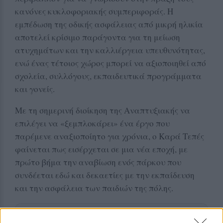
κανόνες κυκλοφοριακής συμπεριφοράς. Η
εμπέδωση της οδικής ασφάλειας από μικρή ηλικία
αποτελεί κρίσιμο παράγοντα για τη μείωση
ατυχημάτων και την καλλιέργεια υπευθυνότητας,
ενώ ένας τέτοιος χώρος μπορεί να αξιοποιηθεί από
σχολεία, συλλόγους, εκπαιδευτικά προγράμματα
και γονείς.
Με τη σημερινή διοίκηση της Αναπτυξιακής να
επιλέγει να «ξεμπλοκάρει» ένα έργο που
παρέμενε αναξιοποίητο για χρόνια, ο Καρά Τεπές
φαίνεται πως εισέρχεται σε μια νέα εποχή, με
πρώτο βήμα την αναβίωση ενός πάρκου που
συνδέεται εδώ και δεκαετίες με την εκπαίδευση
και την ασφάλεια των παιδιών της πόλης.
Δείτε περισσότερα άρθρα μας στα αποτελέσματα