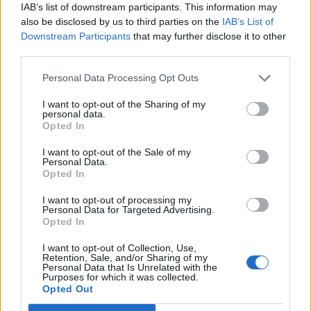
Το δεύτερο πτυχίο που έγινε απάντηση στα
IAB’s list of downstream participants. This information may
στερεότυπα για τους εκπαιδευτικούς
also be disclosed by us to third parties on the
IAB’s List of
Downstream Participants
that may further disclose it to other
Δεν λύγισε, δεν σταμάτησε, δεν τα παράτησε ο πρόεδρος του
ΣΕΠΕ Λέσβου, Δημήτρης Χατζηγιαννάκης, ολοκλήρωσε τις σπουδές
third parties.
του στο Τμήμα Πολιτισμικής Τεχνολογίας και Επικοινωνίας,
συνδυάζοντας οικογένεια, σχολείο και αγώνες για τη δημόσια
εκπαίδευση
Personal Data Processing Opt Outs
Γράφει ο ΘΡΑΣΟΣ ΑΒΡΑΑΜ
I want to opt-out of the Sharing of my
personal data.
Opted In
I want to opt-out of the Sale of my
Personal Data.
Opted In
I want to opt-out of processing my
Personal Data for Targeted Advertising.
Opted In
ΕΚΠΑΙΔΕΥΣΗ
06 ΙΟΥΝ
I want to opt-out of Collection, Use,
Ένα μετάλλιο για μια ζωή αφιερωμένη στο
Retention, Sale, and/or Sharing of my
Πανεπιστήμιο Αιγαίου
Personal Data that Is Unrelated with the
Purposes for which it was collected.
Το Πανεπιστήμιο Αιγαίου βράβευσε με το Χρυσό Μετάλλιό του
Opted Out
τον πρώην Πρύτανη Ανδρέα Τρούμπη, αναγνωρίζοντας τη
συμβολή του στην ανάπτυξη του Ιδρύματος από τα πρώτα χρόνια