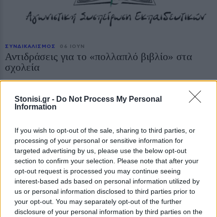
ΣΥΝΔΙΚΑΛΙΣΜΟΣ
06 ΙΟΥΝ
Αντιδράσεις για το «πολλαπλό βιβλίο» στα
σχολεία
Η Αγωνιστική Συσπείρωση Εκπαιδευτικών ζητά την απόσυρση της
εγκυκλίου του ΥΠΑΙΘΑ και καταγγέλλει ασφυκτικά
χρονοδιαγράμματα για την επιλογή των σχολικών εγχειριδίων
Stonisi.gr -
Do Not Process My Personal
της χρονιάς 2027-2028
Information
If you wish to opt-out of the sale, sharing to third parties, or
processing of your personal or sensitive information for
targeted advertising by us, please use the below opt-out
section to confirm your selection. Please note that after your
opt-out request is processed you may continue seeing
interest-based ads based on personal information utilized by
us or personal information disclosed to third parties prior to
your opt-out. You may separately opt-out of the further
ΣΥΝΔΙΚΑΛΙΣΜΟΣ
06 ΙΟΥΝ
disclosure of your personal information by third parties on the