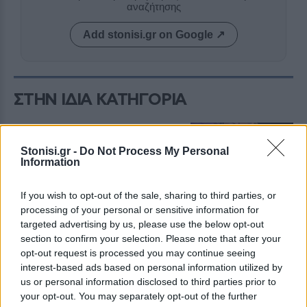
αναζήτησης
Add stonisi.gr on Google ↗
ΣΤΗΝ ΙΔΙΑ ΚΑΤΗΓΟΡΙΑ
ΡΕΠΟΡΤΑΖ
ΑΓΟΡΑ
Πλημμύρισε από κόσμο η αγορά
Stonisi.gr -
Do Not Process My Personal
της Μυτιλήνης στη Λευκή Νύχτα
Information
Μουσική, προσφορές, δράσεις και
κεράσματα έδωσαν παλμό στο
κέντρο της πόλης – Μεγάλη ήταν η
If you wish to opt-out of the sale, sharing to third parties, or
συμμετοχή κατοίκων και
processing of your personal or sensitive information for
επισκεπτών
targeted advertising by us, please use the below opt-out
section to confirm your selection. Please note that after your
ΕΛΛΑΔΑ
opt-out request is processed you may continue seeing
Βουτιά έκανε το πραγματικό
interest-based ads based on personal information utilized by
εισόδημα των ελληνικών
us or personal information disclosed to third parties prior to
νοικοκυριών
your opt-out. You may separately opt-out of the further
Μείωση 3,6% το πρώτο τρίμηνο του