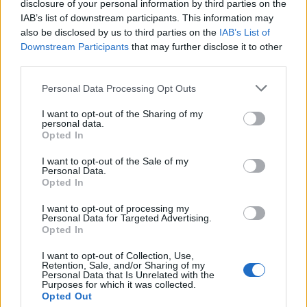
disclosure of your personal information by third parties on the
2026, η χειρότερη επίδοση μεταξύ
21 χωρών μελών του ΟΟΣΑ.
IAB’s list of downstream participants. This information may
Καθοριστική η υποχώρηση των
also be disclosed by us to third parties on the
IAB’s List of
κοινωνικών παροχών και του
Downstream Participants
that may further disclose it to other
εισοδήματος από περιουσιακά
στοιχεία
third parties.
Personal Data Processing Opt Outs
ΑΓΡΟΤΕΣ
Ανοιξε ξανά το ΟΣΔΕ του 2025
I want to opt-out of the Sharing of my
για νέες διορθώσεις
personal data.
Παράλληλα με τις Ενιαίες
Opted In
Αιτήσεις Ενίσχυσης του 2026 τα
ΚΥΔ θα πρέπει να κάνουν και τις
I want to opt-out of the Sale of my
διορθώσεις στις αιτήσεις του 2025
Personal Data.
Opted In
I want to opt-out of processing my
Personal Data for Targeted Advertising.
ΕΛΛΑΔΑ
Opted In
Πήραν «φωτιά» καύσιμα, κρέας
και αεροπορικά εισιτήρια
I want to opt-out of Collection, Use,
Ετήσιες ανατιμήσεις έως 53,2%
Retention, Sale, and/or Sharing of my
κατέγραψε η ΕΛΣΤΑΤ. Επτά
Personal Data that Is Unrelated with the
βασικά αγαθά και υπηρεσίες
Purposes for which it was collected.
εμφανίζουν αυξήσεις με διψήφιο
Opted Out
ποσοστό