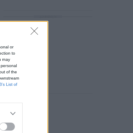
ΔΙΑΦΗΜΙΣΗ
sonal or
ection to
ou may
 personal
out of the
 downstream
B’s List of