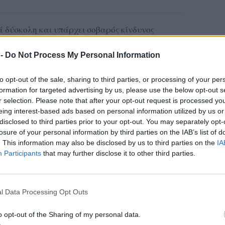
ά δύσκολη και υπάρχει σοβαρός κίνδυνος
υν μέσα στον δρόμο και σε πολλές περιπτώσεις
μψουμε με ασφάλεια, ειδικά όταν κινούμαστε
 -
Do Not Process My Personal Information
επαγγελματίας οδηγός, τονίζοντας πως «είναι
to opt-out of the sale, sharing to third parties, or processing of your per
ιας».
formation for targeted advertising by us, please use the below opt-out s
r selection. Please note that after your opt-out request is processed y
τιπεριφερειάρχη Τεχνικών
eing interest-based ads based on personal information utilized by us or
ριαζή
, ο οποίος ανέφερε ότι οι εργασίες κοπής
disclosed to third parties prior to your opt-out. You may separately opt-
 ήδη σε εξέλιξη.
losure of your personal information by third parties on the IAB’s list of
. This information may also be disclosed by us to third parties on the
IA
ΔΙΑΦΗΜΙΣΗ
Participants
that may further disclose it to other third parties.
l Data Processing Opt Outs
o opt-out of the Sharing of my personal data.