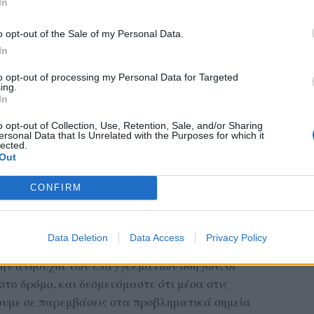
In
o opt-out of the Sale of my Personal Data.
In
to opt-out of processing my Personal Data for Targeted
ing.
In
o opt-out of Collection, Use, Retention, Sale, and/or Sharing
ersonal Data that Is Unrelated with the Purposes for which it
lected.
Out
CONFIRM
Μυτιλήνης - Καλλονής
διά στην επαρχιακή οδό
,
Data Deletion
Data Access
Privacy Policy
 δρόμος του νησιού», δήλωσε χαρακτηριστικά,
ην ανησυχία των επαγγελματιών οδηγών, οι
στο δρόμο, και δεσμευόμαστε ότι μέσα στις
ουμε σε παρεμβάσεις στα προβληματικά σημεία