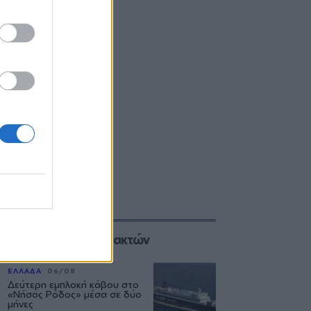
Επιλογές των Συντακτών
ΕΛΛΑΔΑ
06/08
Δεύτερη εμπλοκή κάβου στο
«Νήσος Ρόδος» μέσα σε δύο
μήνες