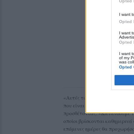
Opted 
I want t
Opted 
I want 
Advertis
Opted 
I want t
of my P
was col
Opted 
«Αυτές τις μέρες κόβουμε κλα
που είναι ο πιο πολυσύχναστος
προσθέτοντας: «Κατανοούμε τ
οποίοι βρίσκονται καθημερινά 
επόμενες ημέρες θα προχωρήσ