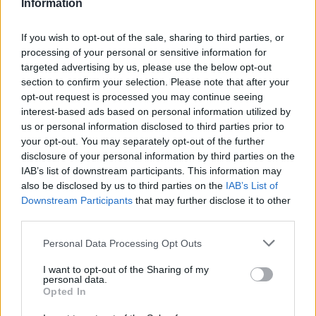
Information
Δείτε περισσότερα άρθρα μας στα αποτελέσματα
If you wish to opt-out of the sale, sharing to third parties, or
αναζήτησης
processing of your personal or sensitive information for
targeted advertising by us, please use the below opt-out
Add stonisi.gr on Google ↗
section to confirm your selection. Please note that after your
opt-out request is processed you may continue seeing
interest-based ads based on personal information utilized by
us or personal information disclosed to third parties prior to
ΣΤΗΝ ΙΔΙΑ ΚΑΤΗΓΟΡΙΑ
your opt-out. You may separately opt-out of the further
disclosure of your personal information by third parties on the
IAB’s list of downstream participants. This information may
ΧΩΡΙΑ
Παρέμβαση για τον παραλιακό
also be disclosed by us to third parties on the
IAB’s List of
δρόμο Βατερών – Μελίντας –
Downstream Participants
that may further disclose it to other
Πλωμαρίου
third parties.
Το Παλλεσβιακό Φιλοπρόοδο
Κίνημα ζητά χρηματοδότηση των
Personal Data Processing Opt Outs
αναγκαίων μελετών και ένταξη
του έργου σε ευρωπαϊκό
πρόγραμμα
I want to opt-out of the Sharing of my
personal data.
Opted In
ΠΑΙΔΙΑ + ΓΟΝΕΙΣ
Αναρτήθηκαν τα προσωρινά