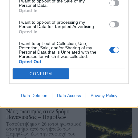
I want to opt-out of the Sale of my
αποτελέσματα για τα voucher
Personal Data.
παιδικών σταθμών
Opted In
Από την Τρίτη 11 έως την Πέμπτη
13 Αυγούστου η ηλεκτρονική
I want to opt-out of processing my
Personal Data for Targeted Advertising.
υποβολή ενστάσεων στην ΕΕΤΑΑ
Opted In
I want to opt-out of Collection, Use,
Retention, Sale, and/or Sharing of my
ΕΙΚΑΣΤΙΚΑ
Personal Data that Is Unrelated with the
Η τέχνη συνάντησε τη φύση στο
Purposes for which it was collected.
Φοινικόδασος Καλαμιάρη
Opted Out
Ολοκληρώθηκε το πρώτο
«Φοινικόδασος Art Festival» στην
CONFIRM
Παναγιούδα με τη συμμετοχή
καλλιτεχνών, δημιουργών,
παιδιών και κατοίκων
Data Deletion
Data Access
Privacy Policy
ΧΩΡΙΑ
Νέος φωτισμός στον δρόμο
Παναγιούδας – Παμφίλων
Τοποθετήθηκαν 26 ιστοί φωτισμού
στο τμήμα από το γήπεδο των
Παμφίλων έως την περιοχή του