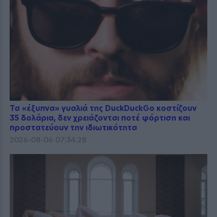
Τα «έξυπνα» γυαλιά της DuckDuckGo κοστίζουν
35 δολάρια, δεν χρειάζονται ποτέ φόρτιση και
προστατεύουν την ιδιωτικότητα
2026-08-06 07:34:28