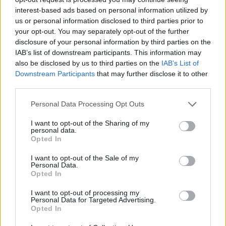
ΑΓΟΡΑ
interest-based ads based on personal information utilized by
Η ΑΝΤΑΡΣΥΑ Λέσβου κατά της
us or personal information disclosed to third parties prior to
Λευκής Νύχτας στη Μυτιλήνη
your opt-out. You may separately opt-out of the further
Κάνει λόγο για επιβάρυνση των
disclosure of your personal information by third parties on the
εμποροϋπαλλήλων και ζητά
αυξήσεις μισθών και μείωση του
IAB’s list of downstream participants. This information may
χρόνου εργασίας
also be disclosed by us to third parties on the
IAB’s List of
Downstream Participants
that may further disclose it to other
third parties.
ΑΓΟΡΑ
Personal Data Processing Opt Outs
Αντίδραση των ιδιωτικών
υπαλλήλων για τη Λευκή Νύχτα
I want to opt-out of the Sharing of my
της Μυτιλήνης
personal data.
Παρέμβαση της Ένωσης Ιδιωτικών
Opted In
Υπαλλήλων Λέσβου για τα
διευρυμένα ωράρια και τις
I want to opt-out of the Sale of my
συνθήκες εργασίας στα εμπορικά
Personal Data.
καταστήματα
Opted In
ΑΓΟΡΑ
I want to opt-out of processing my
Personal Data for Targeted Advertising.
Η Λευκή Νύχτα γέμισε ζωή την
Opted In
αγορά του Πλωμαρίου
Μουσική, χορός και αυξημένη