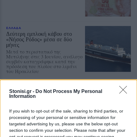
ΕΛΛΑΔΑ
Δεύτερη εμπλοκή κάβου στο
«Νήσος Ρόδος» μέσα σε δύο
μήνες
Μετά το περιστατικό της
Μυτιλήνης στις 3 Ιουνίου, ανάλογο
συμβάν καταγράφηκε κατά την
πρόσδεση του πλοίου στο λιμάνι
του Ηρακλείου
ΕΡΓΑΣΙΑ
Πώς αμείβεται η εργασία τον
Stonisi.gr -
Do Not Process My Personal
Information
Δεκαπενταύγουστο
Τι ισχύει για μισθούς και
ημερομίσθια, την προσαύξηση 75%
If you wish to opt-out of the sale, sharing to third parties, or
και την απασχόληση κατά την έκτη
ημέρα, σύμφωνα με την ενημέρωση
processing of your personal or sensitive information for
της ΓΣΕΕ
targeted advertising by us, please use the below opt-out
section to confirm your selection. Please note that after your
opt-out request is processed you may continue seeing