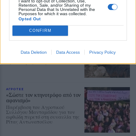
I want to opt-out of Collection, Use,
κίνηση στη δεύτερη διοργάνωση
Retention, Sale, and/or Sharing of my
του Εμπορικού Συλλόγου
Personal Data that Is Unrelated with the
Πλωμαρίου
Purposes for which it was collected.
Opted Out
CONFIRM
ΑΓΡΟΤΕΣ
Αφθώδης πυρετός στη Λέσβο με
33 αρνητικές εκτροφές
Κανένα θετικό αποτέλεσμα στους
Data Deletion
Data Access
Privacy Policy
ελέγχους που δημοσιοποιήθηκαν
την Τετάρτη 5 Αυγούστου
ΑΓΡΟΤΕΣ
«Σώστε τον κτηνοτρόφο από τον
αφανισμό»
Παρέμβαση του Αγροτικού
Συλλόγου Μανταμάδου για τον
αφθώδη πυρετό στη συναυλία της
Ρίτας Αντωνοπούλου