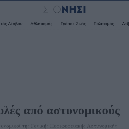
κτός Λέσβου
Αθλητισμός
Τρόπος Ζωής
Πολιτισμός
Ατζ
υλές από αστυνομικούς
νομικοί της Γενικής Περιφερειακής Αστυνομικής