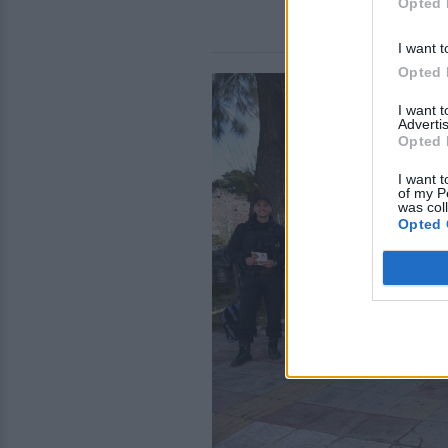
Opted 
I want t
Opted 
I want 
Advertis
Opted 
I want t
of my P
was col
Opted 