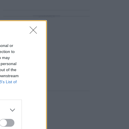
ΔΙΑΦΗΜΙΣΗ
sonal or
ection to
ou may
 personal
out of the
 downstream
B’s List of