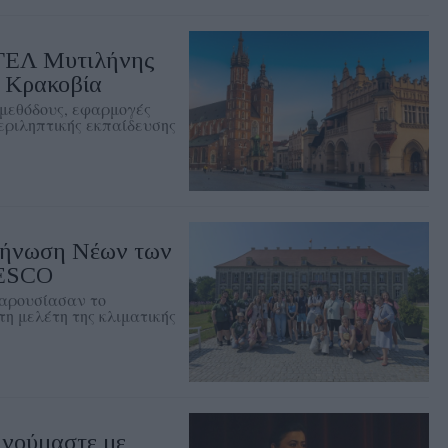
 ΓΕΛ Μυτιλήνης
 Κρακοβία
μεθόδους, εφαρμογές
εριληπτικής εκπαίδευσης
κήνωση Νέων των
NESCO
αρουσίασαν το
η μελέτη της κλιματικής
ινούμαστε με