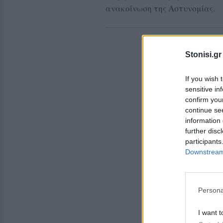
ανακοίνωση της Αστυνομίας.
Stonisi.gr
If you wish 
sensitive in
confirm you
continue se
information 
further disc
participants
Downstream 
Persona
I want t