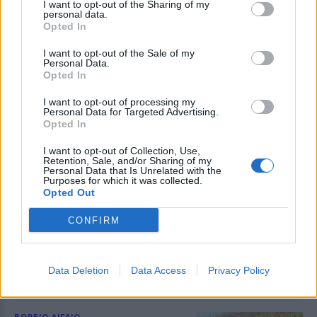
I want to opt-out of the Sharing of my
DEO
personal data.
Opted In
I want to opt-out of the Sale of my
ΕΛΛΑΔΑ
Personal Data.
Πρώτη διαγραφή στην «Ελπίδα
Opted In
για τη Δημοκρατία»
Η Μαρία Καρυστιανού θέτει εκτός
I want to opt-out of processing my
κινήματος τον πρώην εκπρόσωπο
Personal Data for Targeted Advertising.
Τύπου Θανάση Αυγερινό
Opted In
I want to opt-out of Collection, Use,
Retention, Sale, and/or Sharing of my
Personal Data that Is Unrelated with the
Purposes for which it was collected.
ΒΟΡΕΙΟ ΑΙΓΑΙΟ
Opted Out
Επτά υδροφόρες και έξι ομάδες
στην πυρκαγιά του Πλωμαρίου
CONFIRM
Η Πολιτική Προστασία της
Περιφέρειας Βορείου Αιγαίου
αποτιμά τη συμβολή της στην
επιχείρηση
Data Deletion
Data Access
Privacy Policy
ΒΟΡΕΙΟ ΑΙΓΑΙΟ