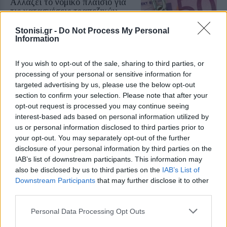
Αλλάζει το νομικό πλαίσιο για
τις κατασχέσεις τραπεζικών
λογαριασμών και ενοικίων
Η κατάργηση του άρθρου 989
Stonisi.gr -
Do Not Process My Personal
απλοποιεί τις διαδικασίες και
Information
επιταχύνει την είσπραξη οφειλών
– Τι ισχύει για τις εκκρεμείς
υποθέσεις
If you wish to opt-out of the sale, sharing to third parties, or
processing of your personal or sensitive information for
targeted advertising by us, please use the below opt-out
ΕΛΛΑΔΑ
section to confirm your selection. Please note that after your
Στα πρώτα σπίτια της Ψάθας η
φωτιά
opt-out request is processed you may continue seeing
Αγωνία για αγνοούμενο
interest-based ads based on personal information utilized by
κτηνοτρόφο στη Βένιζα
us or personal information disclosed to third parties prior to
your opt-out. You may separately opt-out of the further
disclosure of your personal information by third parties on the
IAB’s list of downstream participants. This information may
also be disclosed by us to third parties on the
IAB’s List of
ΕΙΚΑΣΤΙΚΑ
Downstream Participants
that may further disclose it to other
Στη Χίο η ύφανση γίνεται
third parties.
μουσική στο σχολείο Βολισσού
Πολυμεσική περφόρμανς,
Personal Data Processing Opt Outs
εργαστήρια για παιδιά και δωρεάν
ξεναγήσεις στο πρόγραμμα της