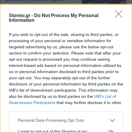
Συνελήφθη εργαζόμενος και
κατασχέθηκε ενισχυτής ήχου
Stonisi.gr -
Do Not Process My Personal
Information
If you wish to opt-out of the sale, sharing to third parties, or
processing of your personal or sensitive information for
ΕΛΛΑΔΑ
Ξεκινά το νέο «Τουρισμός για
targeted advertising by us, please use the below opt-out
Όλους» με αυξημένες
section to confirm your selection. Please note that after your
επιδοτήσεις
opt-out request is processed you may continue seeing
Οι αιτήσεις ανοίγουν σήμερα στις
interest-based ads based on personal information utilized by
12 το μεσημέρι και θα
us or personal information disclosed to third parties prior to
υποβάλλονται αρχικά ανάλογα με
το τελευταίο ψηφίο του ΑΦΜ
your opt-out. You may separately opt-out of the further
disclosure of your personal information by third parties on the
IAB’s list of downstream participants. This information may
ΚΟΣΜΟΣ
also be disclosed by us to third parties on the
IAB’s List of
Στα 81 δολάρια υποχώρησε το
Downstream Participants
that may further disclose it to other
πετρέλαιο
third parties.
Πιέσεις στις διεθνείς τιμές από την
προοπτική συμφωνίας για την
Personal Data Processing Opt Outs
ελεύθερη ναυσιπλοΐα στα Στενά
του Ορμούζ
I want to opt-out of the Sharing of my