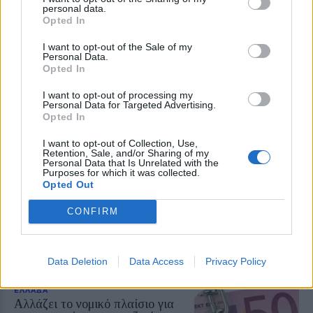
personal data.
Opted In
ΒΟΡΕΙΟ ΑΙΓΑΙΟ
I want to opt-out of the Sale of my
Δύο τραυματίες σε τροχαίο στο
Personal Data.
Λιβαδοχώρι της Λήμνου
Opted In
Ένα Ι.Χ. αυτοκίνητο βγήκε από την
πορεία τους και ανατράπηκε εκτός
I want to opt-out of processing my
του οδοστρώματος
Personal Data for Targeted Advertising.
Opted In
I want to opt-out of Collection, Use,
Retention, Sale, and/or Sharing of my
Personal Data that Is Unrelated with the
ΒΟΡΕΙΟ ΑΙΓΑΙΟ
Purposes for which it was collected.
Σύλληψη στη Λήμνο για δυνατή
Opted Out
μουσική σε κατάστημα
Κατασχέθηκε ενισχυτής ήχου – Η
CONFIRM
ένταση ξεπερνούσε το ανώτατο
επιτρεπόμενο όριο αναφέρει η
ανακοίνωση της Αστυνομίας
Data Deletion
Data Access
Privacy Policy
ΕΛΛΑΔΑ
Αλλάζει το νομικό πλαίσιο για