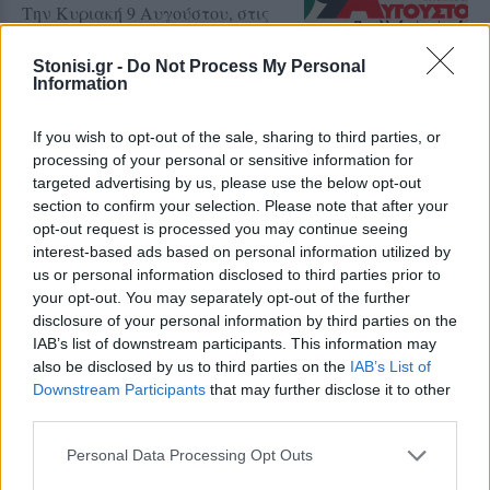
Την Κυριακή 9 Αυγούστου, στις
19:30, μπροστά από το κεντρικό
κτήριο της Περιφέρειας Βορείου
Αιγαίου στη Μυτιλήνη
Stonisi.gr -
Do Not Process My Personal
Information
ΒΟΡΕΙΟ ΑΙΓΑΙΟ
If you wish to opt-out of the sale, sharing to third parties, or
Συλλήψεις και στη Λήμνο για
processing of your personal or sensitive information for
μουσική στα καταστήματα
targeted advertising by us, please use the below opt-out
Συνελήφθη εργαζόμενος και
section to confirm your selection. Please note that after your
κατασχέθηκε ενισχυτής ήχου
opt-out request is processed you may continue seeing
interest-based ads based on personal information utilized by
us or personal information disclosed to third parties prior to
your opt-out. You may separately opt-out of the further
disclosure of your personal information by third parties on the
ΡΕΠΟΡΤΑΖ
ΜΟΥΣΙΚΗ
IAB’s list of downstream participants. This information may
Μια ξεχωριστή μουσική βραδιά
also be disclosed by us to third parties on the
IAB’s List of
με τον Πάνο Βλάχο στο Κάστρο
της Μυτιλήνης
Downstream Participants
that may further disclose it to other
Μια συναυλία με λαϊκά,
third parties.
μπαλάντες, επιτυχίες των ’90s και
έντονο κοινωνικό αποτύπωμα
Personal Data Processing Opt Outs