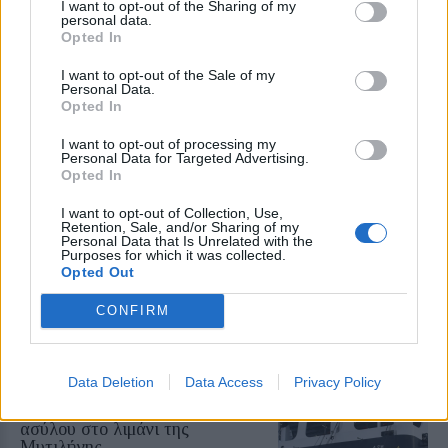
I want to opt-out of the Sharing of my
personal data.
ΔΡΑΣΕΙΣ
Opted In
Aegean Regatta 2026 με ρότα
στα ακριτικά νησιά του Αιγαίου
I want to opt-out of the Sale of my
Η επετειακή 25η διοργάνωση
Personal Data.
συνδέει τη Χίο, τους Φούρνους, το
Opted In
Αγαθονήσι και τη Σάμο από τις 21
έως τις 28 Αυγούστου
I want to opt-out of processing my
Personal Data for Targeted Advertising.
Opted In
ΔΡΑΣΕΙΣ
I want to opt-out of Collection, Use,
Retention, Sale, and/or Sharing of my
Οι Αεροπρόσκοποι ανακάλυψαν
Personal Data that Is Unrelated with the
τα μυστικά της λεσβιακής γης
Purposes for which it was collected.
Πεζοπορίες, επισκέψεις σε
Opted Out
γεώτοπους και βιωματικές δράσεις
για τους νέους του 6ου Συστήματος
CONFIRM
Αεροπροσκόπων Ακροπόλεως
Data Deletion
Data Access
Privacy Policy
ΑΣΤΥΝΟΜΙΑ
Μπλόκο σε πλαστές κάρτες
ασύλου στο λιμάνι της
Μυτιλήνης