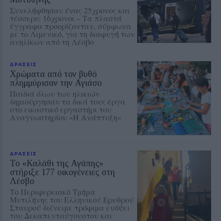
Συνελήφθησαν ένας 25χρονος και
τέσσερις 16χρονοι – Τα πλαστά
έγγραφα προορίζονταν, σύμφωνα
με το Λιμενικό, για τη διαφυγή των
ανηλίκων από τη Λέσβο
ΔΡΑΣΕΙΣ
Χρώματα από τον βυθό
πλημμύρισαν την Αγιάσο
Παιδιά όλων των ηλικιών
δημιούργησαν τα δικά τους έργα
στο εικαστικό εργαστήρι του
Αναγνωστηρίου «Η Ανάπτυξη»
ΔΡΑΣΕΙΣ
Το «Καλάθι της Αγάπης»
στήριξε 177 οικογένειες στη
Λέσβο
Το Περιφερειακό Τμήμα
Μυτιλήνης του Ελληνικού Ερυθρού
Σταυρού διένειμε τρόφιμα ενόψει
του Δεκαπενταύγουστου και