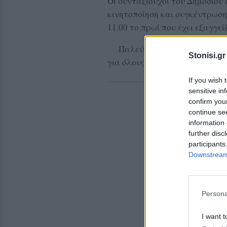
Οι συνταξιούχοι του Δημοσίο
κινητοποίηση και συγκέντρωση
11.00 το πρωί που έχει εξαγγε
Παλεύουμε και διεκδικούμε μ
Stonisi.gr
για όλους , με σύγχρονες και 
If you wish 
sensitive in
confirm you
continue se
information 
further disc
participants
Downstream 
Persona
I want t