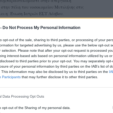
υ συμπαραστεκόμαστε στην απεργιακή
 στην πύλη του νοσοκομείου Μυτιλήνης στις
ίλει η Ένωση Ιατρών ΕΣΥ Λέσβου.
αζί τους αποκλειστική Δημόσια Δωρεάν Υγεία
 -
Do Not Process My Personal Information
υψηλού επιπέδου Υπηρεσίες.
to opt-out of the sale, sharing to third parties, or processing of your per
ΔΙΑΦΗΜΙΣΗ
formation for targeted advertising by us, please use the below opt-out s
r selection. Please note that after your opt-out request is processed y
eing interest-based ads based on personal information utilized by us or
disclosed to third parties prior to your opt-out. You may separately opt-
losure of your personal information by third parties on the IAB’s list of
. This information may also be disclosed by us to third parties on the
IA
Participants
that may further disclose it to other third parties.
l Data Processing Opt Outs
o opt-out of the Sharing of my personal data.