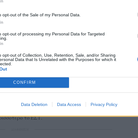
In
o opt-out of the Sale of my Personal Data.
In
to opt-out of processing my Personal Data for Targeted
ing.
In
o opt-out of Collection, Use, Retention, Sale, and/or Sharing
των ίδιων των Υγειονομικών , άλλων φορέων
ersonal Data that Is Unrelated with the Purposes for which it
lected.
 βλέπουμε τις τεράστιες ελλείψεις , τόσο σε
Out
 σε μέσα.
CONFIRM
σημερινή κυβέρνηση δεν είναι διατεθειμένη να
Data Deletion
Data Access
Privacy Policy
ακίνησης προσωπικού , προσωρινών λύσεων
ρισσότερο το ΕΣΥ.
ΔΙΑΦΗΜΙΣΗ