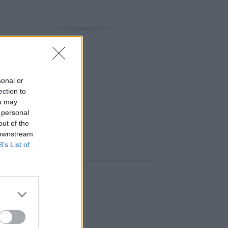
ΔΙΑΦΗΜΙΣΗ
sonal or
ection to
ou may
 personal
out of the
 downstream
B’s List of