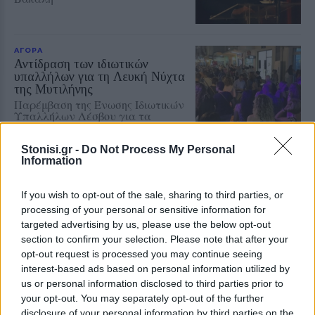
ΑΓΟΡΑ
Αντίδραση των ιδιωτικών
υπαλλήλων για τη Λευκή Νύχτα
της Μυτιλήνης
Παρέμβαση της Ένωσης Ιδιωτικών
Υπαλλήλων Λέσβου για τα
διευρυμένα ωράρια και τις
συνθήκες εργασίας στα εμπορικά
καταστήματα
Stonisi.gr -
Do Not Process My Personal
Information
ΔΡΑΣΕΙΣ
Έκκληση για νέο πυροσβεστικό
If you wish to opt-out of the sale, sharing to third parties, or
όχημα στο Πλωμάρι
processing of your personal or sensitive information for
Ξεκίνησε εκστρατεία
targeted advertising by us, please use the below opt-out
συγκέντρωσης χρημάτων για την
section to confirm your selection. Please note that after your
αγορά νέου πυροσβεστικού
opt-out request is processed you may continue seeing
οχήματος 4Χ4
interest-based ads based on personal information utilized by
us or personal information disclosed to third parties prior to
your opt-out. You may separately opt-out of the further
ΔΡΑΣΕΙΣ
disclosure of your personal information by third parties on the