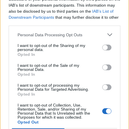
Μνήμες προσφυγιάς και μήνυμα
IAB’s list of downstream participants. This information may
ειρήνης στο Πολύκεντρο
also be disclosed by us to third parties on the
IAB’s List of
Πλωμαρίου
Downstream Participants
that may further disclose it to other
Κατάμεστη η αίθουσα στην
third parties.
προβολή της ταινίας «Διωγμένοι
για την ειρήνη – Όταν οι Έλληνες
και οι Τούρκοι χωρίστηκαν»,
Personal Data Processing Opt Outs
παρουσία του σκηνοθέτη Osman
Okkan
I want to opt-out of the Sharing of my
personal data.
Opted In
ΔΡΑΣΕΙΣ
Με το ποδήλατο από το Βέλγιο
I want to opt-out of the Sale of my
μέχρι τη Μυτιλήνη
Personal Data.
Ο 44χρονος Steven Fack διασχίζει
Opted In
την Ευρώπη σε μια προσωπική
δοκιμασία αντοχής με τελικό
I want to opt-out of processing my
προορισμό την ιδιαίτερη πατρίδα
Personal Data for Targeted Advertising.
της συντρόφου του
Opted In
I want to opt-out of Collection, Use,
Retention, Sale, and/or Sharing of my
ΡΕΠΟΡΤΑΖ
ΕΚΠΑΙΔΕΥΣΗ
Personal Data that Is Unrelated with the
Η επόμενη μέρα στα σχολεία της
Purposes for which it was collected.
Μυτιλήνης μετά την κατάργηση
Opted Out
των σχολικών επιτροπών