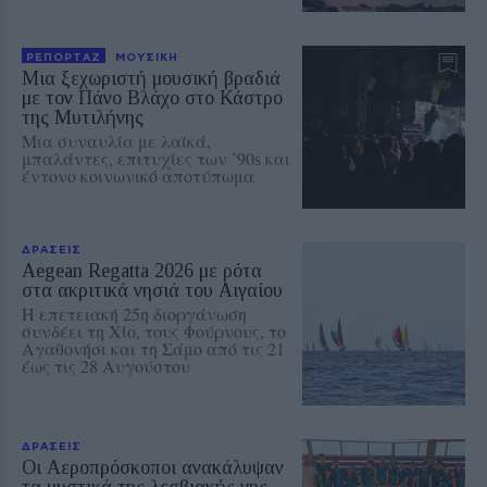
ΡΕΠΟΡΤΑΖ
ΜΟΥΣΙΚΗ
Μια ξεχωριστή μουσική βραδιά
με τον Πάνο Βλάχο στο Κάστρο
της Μυτιλήνης
Μια συναυλία με λαϊκά,
μπαλάντες, επιτυχίες των ’90s και
έντονο κοινωνικό αποτύπωμα
ΔΡΑΣΕΙΣ
Aegean Regatta 2026 με ρότα
στα ακριτικά νησιά του Αιγαίου
Η επετειακή 25η διοργάνωση
συνδέει τη Χίο, τους Φούρνους, το
Αγαθονήσι και τη Σάμο από τις 21
έως τις 28 Αυγούστου
ΔΡΑΣΕΙΣ
Οι Αεροπρόσκοποι ανακάλυψαν
τα μυστικά της λεσβιακής γης