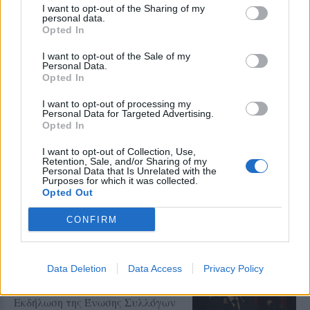
Εκπαιδευτικοί του Πρότυπου
I want to opt-out of the Sharing of my
ΓΕΛ Μυτιλήνης σε πρόγραμμα
personal data.
Erasmus+ στην Κρακοβία
Opted In
Επιμόρφωση σε σύγχρονες
παιδαγωγικές μεθόδους,
I want to opt-out of the Sale of my
εφαρμογές τεχνητής νοημοσύνης
Personal Data.
και πρακτικές συμπεριληπτικής
Opted In
εκπαίδευσης
I want to opt-out of processing my
Personal Data for Targeted Advertising.
ΔΡΑΣΕΙΣ
Opted In
Η Λέσβος στη Διεθνή
Κατασκήνωση Νέων των
I want to opt-out of Collection, Use,
Παγκόσμιων Γεωπάρκων
Retention, Sale, and/or Sharing of my
UNESCO
Personal Data that Is Unrelated with the
Purposes for which it was collected.
Μαθητές του Πρότυπου ΓΕΛ
Opted Out
Μυτιλήνης παρουσίασαν το
Απολιθωμένο Δάσος και τη
συμβολή του στη μελέτη της
CONFIRM
κλιματικής αλλαγής
ΕΚΠΑΙΔΕΥΣΗ
Data Deletion
Data Access
Privacy Policy
Μαθαίνοντας από μικροί να
κινούμαστε με ασφάλεια
Εκδήλωση της Ένωσης Συλλόγων