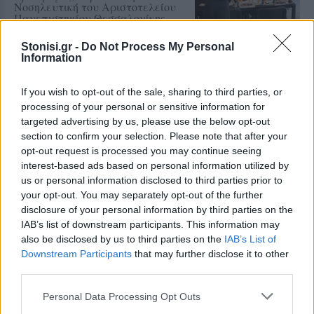
Νοσηλευτική του Αριστοτελείου
Πανεπιστημίου Θεσσαλονίκης
Stonisi.gr -
Do Not Process My Personal
ΡΕΠΟΡΤΑΖ
ΔΡΑΣΕΙΣ
Information
Για τον «πυρηνικό εφιάλτη»
προειδοποίησε η Επιτροπή
ειρήνης Λέσβου
If you wish to opt-out of the sale, sharing to third parties, or
Μια συγκέντρωση γεμάτη
processing of your personal or sensitive information for
μηνύματα και νοήματα για τον
targeted advertising by us, please use the below opt-out
πόλεμο και την ειρήνη
section to confirm your selection. Please note that after your
opt-out request is processed you may continue seeing
interest-based ads based on personal information utilized by
ΑΣΤΥΝΟΜΙΑ
us or personal information disclosed to third parties prior to
Δικογραφία σε βάρος 23χρονου
your opt-out. You may separately opt-out of the further
για τροχαίο στην Πέτρα
disclosure of your personal information by third parties on the
Το αυτοκίνητο προσέκρουσε σε
IAB’s list of downstream participants. This information may
περίφραξη και προστατευτικές
μπάρες – Ο οδηγός φέρεται να
also be disclosed by us to third parties on the
IAB’s List of
εγκατέλειψε το σημείο
Downstream Participants
that may further disclose it to other
third parties.
Personal Data Processing Opt Outs
ΕΚΠΑΙΔΕΥΣΗ