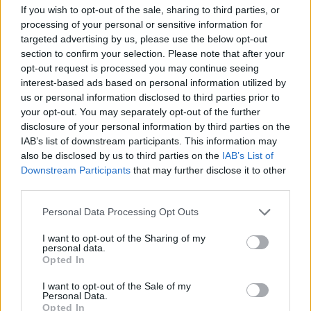
If you wish to opt-out of the sale, sharing to third parties, or
Παρέμβαση της Ένωσης Ιδιωτικών
Υπαλλήλων Λέσβου για τα
processing of your personal or sensitive information for
διευρυμένα ωράρια και τις
targeted advertising by us, please use the below opt-out
συνθήκες εργασίας στα εμπορικά
section to confirm your selection. Please note that after your
καταστήματα
opt-out request is processed you may continue seeing
interest-based ads based on personal information utilized by
ΑΓΟΡΑ
us or personal information disclosed to third parties prior to
Η Λευκή Νύχτα γέμισε ζωή την
your opt-out. You may separately opt-out of the further
αγορά του Πλωμαρίου
disclosure of your personal information by third parties on the
Μουσική, χορός και αυξημένη
κίνηση στη δεύτερη διοργάνωση
IAB’s list of downstream participants. This information may
του Εμπορικού Συλλόγου
also be disclosed by us to third parties on the
IAB’s List of
Πλωμαρίου
Downstream Participants
that may further disclose it to other
third parties.
Personal Data Processing Opt Outs
ΑΓΡΟΤΕΣ
Αφθώδης πυρετός στη Λέσβο με
I want to opt-out of the Sharing of my
33 αρνητικές εκτροφές
personal data.
Κανένα θετικό αποτέλεσμα στους
Opted In
ελέγχους που δημοσιοποιήθηκαν
την Τετάρτη 5 Αυγούστου
I want to opt-out of the Sale of my
Personal Data.
Opted In