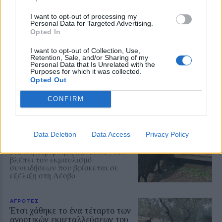
I want to opt-out of processing my
ΑΓΡΟΤΕΣ
Personal Data for Targeted Advertising.
«Σώστε τον κτηνοτρόφο από τον
Opted In
αφανισμό»
Παρέμβαση του Αγροτικού
I want to opt-out of Collection, Use,
Retention, Sale, and/or Sharing of my
Συλλόγου Μανταμάδου για τον
Personal Data that Is Unrelated with the
αφθώδη πυρετό στη συναυλία της
Purposes for which it was collected.
Ρίτας Αντωνοπούλου
Opted Out
CONFIRM
ΡΕΠΟΡΤΑΖ
ΑΓΡΟΤΕΣ
Ανασταίνονται... μοσχάρια και
πρόβατα κάνουν βόλτα από
Data Deletion
Data Access
Privacy Policy
στάνη σε στάνη στη Λέσβο
Γιατί η κυβέρνηση κάνει πως δεν
βλέπει τον εκμαυλισμό
συνειδήσεων που βρίσκεται σε
εξέλιξη στη Λέσβο
ΑΓΡΟΤΕΣ
Έτσι χάθηκε το ένα τέταρτο των
αγροτικών εκμεταλλεύσεων του