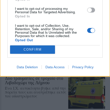
Οι αιτήσεις ανοίγουν σήμερα στις
12 το μεσημέρι και θα
I want to opt-out of processing my
υποβάλλονται αρχικά ανάλογα με
Personal Data for Targeted Advertising.
το τελευταίο ψηφίο του ΑΦΜ
Opted In
I want to opt-out of Collection, Use,
Retention, Sale, and/or Sharing of my
ΚΟΣΜΟΣ
Personal Data that Is Unrelated with the
Στα 81 δολάρια υποχώρησε το
Purposes for which it was collected.
πετρέλαιο
Opted Out
Πιέσεις στις διεθνείς τιμές από την
προοπτική συμφωνίας για την
CONFIRM
ελεύθερη ναυσιπλοΐα στα Στενά
του Ορμούζ
Data Deletion
Data Access
Privacy Policy
ΒΟΡΕΙΟ ΑΙΓΑΙΟ
Δύο τραυματίες σε τροχαίο στο
Λιβαδοχώρι της Λήμνου
Ένα Ι.Χ. αυτοκίνητο βγήκε από την
πορεία τους και ανατράπηκε εκτός
του οδοστρώματος