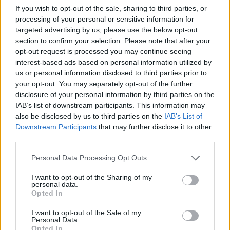
Δείτε περισσότερα άρθρα μας στα αποτελέσματα
If you wish to opt-out of the sale, sharing to third parties, or
αναζήτησης
processing of your personal or sensitive information for
targeted advertising by us, please use the below opt-out
Add stonisi.gr on Google ↗
section to confirm your selection. Please note that after your
opt-out request is processed you may continue seeing
interest-based ads based on personal information utilized by
us or personal information disclosed to third parties prior to
ΣΤΗΝ ΙΔΙΑ ΚΑΤΗΓΟΡΙΑ
your opt-out. You may separately opt-out of the further
disclosure of your personal information by third parties on the
IAB’s list of downstream participants. This information may
ΒΟΡΕΙΟ ΑΙΓΑΙΟ
Συλλήψεις και στη Λήμνο για
also be disclosed by us to third parties on the
IAB’s List of
μουσική στα καταστήματα
Downstream Participants
that may further disclose it to other
Συνελήφθη εργαζόμενος και
third parties.
κατασχέθηκε ενισχυτής ήχου
Personal Data Processing Opt Outs
I want to opt-out of the Sharing of my
personal data.
Opted In
ΕΛΛΑΔΑ
Ξεκινά το νέο «Τουρισμός για
I want to opt-out of the Sale of my
Όλους» με αυξημένες
Personal Data.
επιδοτήσεις
Opted In