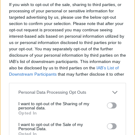
εργασιακά, καθώς και κατάργηση όλων των
If you wish to opt-out of the sale, sharing to third parties, or
νόμων που ιδιωτικοποιούν την κοινωνική
processing of your personal or sensitive information for
ασφάλιση – Επαναφορά του Ν. 1264/82.
targeted advertising by us, please use the below opt-out
Προσλήψεις μόνιμου προσωπικού για να
section to confirm your selection. Please note that after your
opt-out request is processed you may continue seeing
καλυφθούν τα χιλιάδες οργανικά κενά που
interest-based ads based on personal information utilized by
υπάρχουν στο Δημόσιο, ιδιαίτερα στους
us or personal information disclosed to third parties prior to
τομείς της Υγείας, της Παιδείας, της
your opt-out. You may separately opt-out of the further
Κοινωνικής Ασφάλισης κ.ά.
disclosure of your personal information by third parties on the
IAB’s list of downstream participants. This information may
Όχι στις ιδιωτικοποιήσεις Δημόσιων
also be disclosed by us to third parties on the
IAB’s List of
οργανισμών και φορέων.
Downstream Participants
that may further disclose it to other
third parties.
Μετά και από αυτή την κοροϊδία είναι μονόδρομος
πλέον η κλιμάκωση των κινητοποιήσεων μας με
Personal Data Processing Opt Outs
αίτημα την πραγματική αύξηση στους ΜΙΣΘΟΥΣ
I want to opt-out of the Sharing of my
και την καταπολέμηση της ΑΚΡΙΒΕΙΑΣ».
personal data.
Opted In
I want to opt-out of the Sale of my
Δείτε περισσότερα άρθρα μας στα αποτελέσματα
Personal Data.
αναζήτησης
Opted In