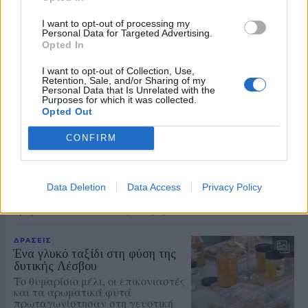
Add stonisi.gr on Google ↗
I want to opt-out of processing my
Personal Data for Targeted Advertising.
Opted In
I want to opt-out of Collection, Use,
ΣΤΗΝ ΙΔΙΑ ΚΑΤΗΓΟΡΙΑ
Retention, Sale, and/or Sharing of my
Personal Data that Is Unrelated with the
Purposes for which it was collected.
Opted Out
ΔΡΑΣΕΙΣ
Η Έλλη και ο Φρίξος
Πρωτογερέλλη στους δρόμους
CONFIRM
της μνήμης
Η Θερμή τίμησε τους δύο
αγωνιστές της Εθνικής
Αντίστασης, ενώ κατατέθηκε
Data Deletion
Data Access
Privacy Policy
πρόταση να δοθεί το όνομά τους σε
δρόμο του τόπου όπου γεννήθηκαν
ΔΡΑΣΕΙΣ
Ένα γλυκό ταξίδι στη φύση της
δυτικής Λέσβου
Το θυμαρίσιο μέλι, οι επικονιαστές
και τα αρωματικά φυτά
πρωταγωνίστησαν στη γευστική