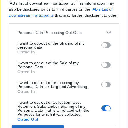
IAB’s list of downstream participants. This information may
σύνδεσης του σήμερα της
also be disclosed by us to third parties on the
IAB’s List of
Μυτιλήνης με το χθες
Downstream Participants
that may further disclose it to other
Μια έκθεση διοργανωμένη από τον
Εμπορικό Σύλλογο Μυτιλήνης
third parties.
Personal Data Processing Opt Outs
I want to opt-out of the Sharing of my
ΜΟΥΣΙΚΗ
personal data.
Η γιορτή της τράτας ζωντάνεψε
Opted In
ξανά στη Σκάλα Πολιχνίτου
Η αναπαράσταση του παλιού
I want to opt-out of the Sale of my
αλιευτικού εθίμου, οι
Personal Data.
παραδοσιακοί χοροί και η μουσική
Opted In
γέμισαν το λιμάνι το βράδυ της 6ης
Αυγούστου
I want to opt-out of processing my
Personal Data for Targeted Advertising.
Opted In
ΠΡΟΣΦΥΓΕΣ
«Ένα βιβλίο, ένα χαμόγελο» για
I want to opt-out of Collection, Use,
Retention, Sale, and/or Sharing of my
τα παιδιά του Κοινωνικού
Personal Data that Is Unrelated with the
Φροντιστηρίου Μυτιλήνης
Purposes for which it was collected.
Βραβεύτηκαν οι μαθητές για την
Opted Out
προσπάθειά τους – Ο Ματίν, παιδί
πρόσφυγας, πέρασε στη