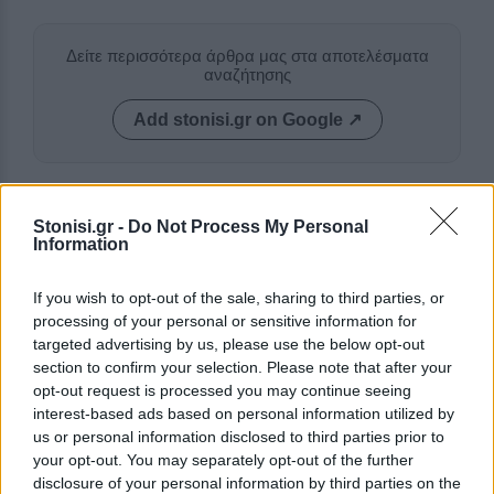
Δείτε περισσότερα άρθρα μας στα αποτελέσματα
αναζήτησης
Add stonisi.gr on Google ↗
ΣΤΗΝ ΙΔΙΑ ΚΑΤΗΓΟΡΙΑ
Stonisi.gr -
Do Not Process My Personal
Information
ΔΡΑΣΕΙΣ
Καλοκαιρινή γιορτή για τα
If you wish to opt-out of the sale, sharing to third parties, or
παιδιά της «Κυψέλης»
processing of your personal or sensitive information for
Μουσική, τραγούδι και χορός στη
targeted advertising by us, please use the below opt-out
Λέσχη Αξιωματικών από τον
Ελληνικό Ερυθρό Σταυρό και την
section to confirm your selection. Please note that after your
98 ΑΔΤΕ
opt-out request is processed you may continue seeing
interest-based ads based on personal information utilized by
us or personal information disclosed to third parties prior to
your opt-out. You may separately opt-out of the further
ΡΕΠΟΡΤΑΖ
ΔΡΑΣΕΙΣ
disclosure of your personal information by third parties on the
Στο Πανελλήνιον έκθεση