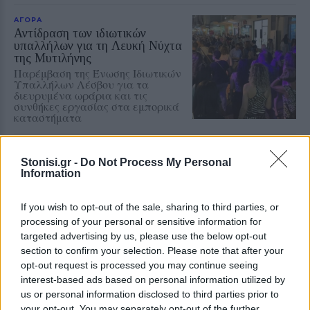
ΑΓΟΡΑ
Αντίδραση των ιδιωτικών
υπαλλήλων για τη Λευκή Νύχτα
της Μυτιλήνης
Παρέμβαση της Ένωσης Ιδιωτικών
Υπαλλήλων Λέσβου για τα
διευρυμένα ωράρια και τις
συνθήκες εργασίας στα εμπορικά
καταστήματα
ΔΡΑΣΕΙΣ
Έκκληση για νέο πυροσβεστικό
Stonisi.gr -
Do Not Process My Personal
Information
όχημα στο Πλωμάρι
Ξεκίνησε εκστρατεία
συγκέντρωσης χρημάτων για την
If you wish to opt-out of the sale, sharing to third parties, or
αγορά νέου πυροσβεστικού
processing of your personal or sensitive information for
οχήματος 4Χ4
targeted advertising by us, please use the below opt-out
section to confirm your selection. Please note that after your
opt-out request is processed you may continue seeing
ΔΡΑΣΕΙΣ
interest-based ads based on personal information utilized by
Μνήμες προσφυγιάς και μήνυμα
us or personal information disclosed to third parties prior to
ειρήνης στο Πολύκεντρο
your opt-out. You may separately opt-out of the further