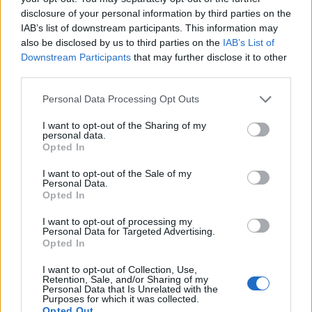
Πλωμαρίου
disclosure of your personal information by third parties on the
Κατάμεστη η αίθουσα στην
προβολή της ταινίας «Διωγμένοι
IAB’s list of downstream participants. This information may
για την ειρήνη – Όταν οι Έλληνες
also be disclosed by us to third parties on the
IAB’s List of
και οι Τούρκοι χωρίστηκαν»,
Downstream Participants
that may further disclose it to other
παρουσία του σκηνοθέτη Osman
third parties.
Okkan
Personal Data Processing Opt Outs
ΔΡΑΣΕΙΣ
Με το ποδήλατο από το Βέλγιο
I want to opt-out of the Sharing of my
μέχρι τη Μυτιλήνη
personal data.
Ο 44χρονος Steven Fack διασχίζει
Opted In
την Ευρώπη σε μια προσωπική
δοκιμασία αντοχής με τελικό
I want to opt-out of the Sale of my
προορισμό την ιδιαίτερη πατρίδα
Personal Data.
της συντρόφου του
Opted In
I want to opt-out of processing my
Personal Data for Targeted Advertising.
ΡΕΠΟΡΤΑΖ
ΕΚΠΑΙΔΕΥΣΗ
Opted In
Η επόμενη μέρα στα σχολεία της
Μυτιλήνης μετά την κατάργηση
I want to opt-out of Collection, Use,
των σχολικών επιτροπών
Retention, Sale, and/or Sharing of my
Πάγιες προκαταβολές στους
Personal Data that Is Unrelated with the
διευθυντές και σειρά εργολαβιών
Purposes for which it was collected.
για επισκευές και συντηρήσεις –
Opted Out