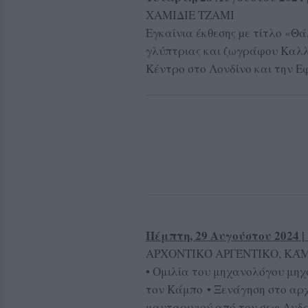
ΧΑΜΙΔΙΕ ΤΖΑΜΙ
Εγκαίνια έκθεσης µε τίτλο «
γλύπτριας και ζωγράφου Καλλ
Κέντρο στο Λονδίνο και την Ε
Πέμπτη, 29 Αυγούστου 2024 | 
ΑΡΧΟΝΤΙΚΌ ΑΡΓΈΝΤΙΚΟ, ΚΆ
• Ομιλία του μηχανολόγου μη
τον Κάμπο • Ξενάγηση στο αρχ
μανταρινιού από τον σεφ Ανδ