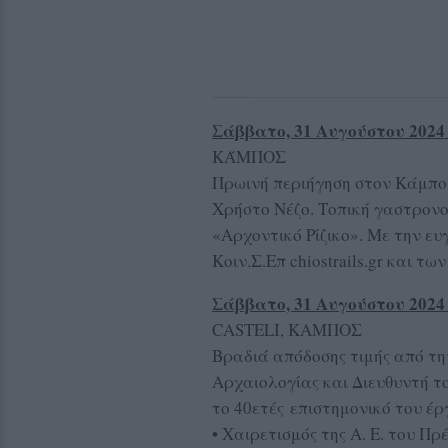
Σάββατο, 31 Αυγούστου 2024 
ΚΆΜΠΟΣ
Πρωινή περιήγηση στον Κάμπο 
Χρήστο Νέζο. Τοπική γαστρονο
«Αρχοντικό Ρίζικο». Με την ευ
Κοιν.Σ.Επ chiostrails.gr και τ
Σάββατο, 31 Αυγούστου 2024 
CASTELI, KAMΠΟΣ
Βραδιά απόδοσης τιμής από τη
Αρχαιολογίας και Διευθυντή τ
το 40ετές επιστημονικό του έρ
• Χαιρετισμός της Α. Ε. του Πρ