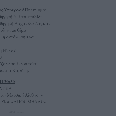
ως Υπουργού Πολιτισμού
θηγητή Ν. Σταμπολίδη
αθηγητή Αρχαιολογίας και
ολης, µε θέµα:
ι η συνένωση των
ή Ντενίση,
υ
Αλέξανδρο Σαρακάκη
αράγδα Καρύδη.
| 20:30
ΑΤΕΙΑ
υ, «Μουσική Αίσθηση»
ου Χίου «ΑΓΙΟΣ ΜΗΝΑΣ».
ΔΙΑΦΗΜΙΣΗ