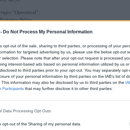
τημα "Οperatical"
Χρήστος Νέζος.
 | 19:30
 -
Do Not Process My Personal Information
ικόλαο Βαφειά και την προσφορά του στον
to opt-out of the sale, sharing to third parties, or processing of your per
 τον Περιφερειάρχη Βορείου Αιγαίου κ.
formation for targeted advertising by us, please use the below opt-out s
r selection. Please note that after your opt-out request is processed y
ετανού Πρέσβη
eing interest-based ads based on personal information utilized by us or
disclosed to third parties prior to your opt-out. You may separately opt-
losure of your personal information by third parties on the IAB’s list of
ή, Προέδρου της Ακαδημίας Αθηνών.
. This information may also be disclosed by us to third parties on the
IA
λογου - Ιστορικού
Participants
that may further disclose it to other third parties.
πιχειρηματία
Πρεβελάκη, ομότιμου
στημίου της Σορβόννης
l Data Processing Opt Outs
τη, τέως Πρύτανη ΕΚΠΑ,
o opt-out of the Sharing of my personal data.
ίας