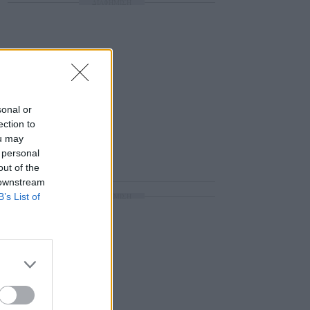
ΔΙΑΦΗΜΙΣΗ
sonal or
ection to
ou may
 personal
out of the
 downstream
B’s List of
ΔΙΑΦΗΜΙΣΗ