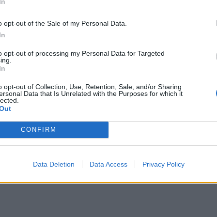
In
αι πιάνο
 Αντριάνα Παρασκευοπούλου, επικεφαλής
o opt-out of the Sale of my Personal Data.
In
ΔΙΑΦΗΜΙΣΗ
to opt-out of processing my Personal Data for Targeted
ing.
In
o opt-out of Collection, Use, Retention, Sale, and/or Sharing
ersonal Data that Is Unrelated with the Purposes for which it
lected.
Out
CONFIRM
Data Deletion
Data Access
Privacy Policy