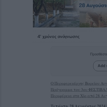
4
' χρόνος ανάγνωσης
Προσθέστε
Add 
Ο Περιφερειάρχης Βορείου Αιγ
Πρόγραμμα του 3ου ΦΕΣΤΙΒΑΛ 
Περιφέρεια στη Χίο από 28 Αυ
Τετάρτη, 28 Αυγούστου 2024 |