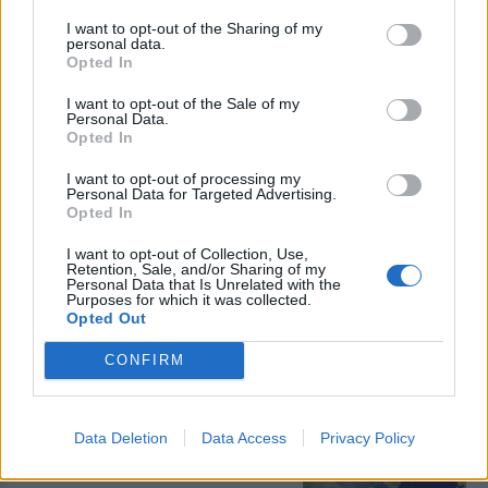
μουσική σε κατάστημα
I want to opt-out of the Sharing of my
Κατασχέθηκε ενισχυτής ήχου – Η
personal data.
ένταση ξεπερνούσε το ανώτατο
Opted In
επιτρεπόμενο όριο αναφέρει η
ανακοίνωση της Αστυνομίας
I want to opt-out of the Sale of my
Personal Data.
Opted In
ΕΛΛΑΔΑ
I want to opt-out of processing my
Αλλάζει το νομικό πλαίσιο για
Personal Data for Targeted Advertising.
τις κατασχέσεις τραπεζικών
Opted In
λογαριασμών και ενοικίων
Η κατάργηση του άρθρου 989
I want to opt-out of Collection, Use,
απλοποιεί τις διαδικασίες και
Retention, Sale, and/or Sharing of my
Personal Data that Is Unrelated with the
επιταχύνει την είσπραξη οφειλών
Purposes for which it was collected.
– Τι ισχύει για τις εκκρεμείς
Opted Out
υποθέσεις
CONFIRM
ΕΛΛΑΔΑ
Στα πρώτα σπίτια της Ψάθας η
φωτιά
Αγωνία για αγνοούμενο
Data Deletion
Data Access
Privacy Policy
κτηνοτρόφο στη Βένιζα