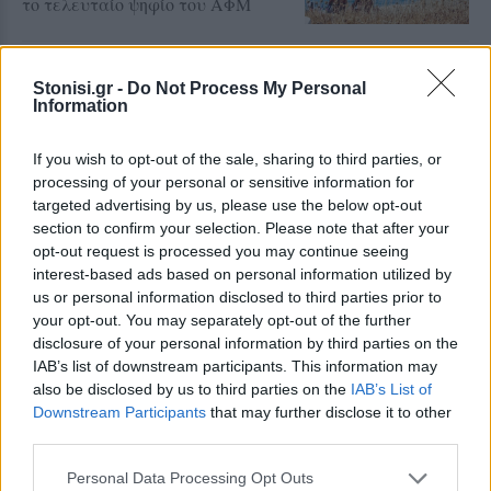
το τελευταίο ψηφίο του ΑΦΜ
ΚΟΣΜΟΣ
Στα 81 δολάρια υποχώρησε το
Stonisi.gr -
Do Not Process My Personal
πετρέλαιο
Information
Πιέσεις στις διεθνείς τιμές από την
προοπτική συμφωνίας για την
If you wish to opt-out of the sale, sharing to third parties, or
ελεύθερη ναυσιπλοΐα στα Στενά
του Ορμούζ
processing of your personal or sensitive information for
targeted advertising by us, please use the below opt-out
section to confirm your selection. Please note that after your
opt-out request is processed you may continue seeing
ΒΟΡΕΙΟ ΑΙΓΑΙΟ
interest-based ads based on personal information utilized by
Δύο τραυματίες σε τροχαίο στο
us or personal information disclosed to third parties prior to
Λιβαδοχώρι της Λήμνου
your opt-out. You may separately opt-out of the further
Ένα Ι.Χ. αυτοκίνητο βγήκε από την
disclosure of your personal information by third parties on the
πορεία τους και ανατράπηκε εκτός
του οδοστρώματος
IAB’s list of downstream participants. This information may
also be disclosed by us to third parties on the
IAB’s List of
Downstream Participants
that may further disclose it to other
third parties.
ΒΟΡΕΙΟ ΑΙΓΑΙΟ
Personal Data Processing Opt Outs
Σύλληψη στη Λήμνο για δυνατή