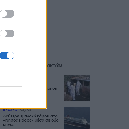
Επιλογές των Συντακτών
ΑΓΡΟΤΕΣ
08/08
Ο αφθώδης πυρετός
εξαπλώνεται και η επιτήρηση
πάει... διακοπές
ΕΛΛΑΔΑ
06/08
Δεύτερη εμπλοκή κάβου στο
«Νήσος Ρόδος» μέσα σε δύο
μήνες