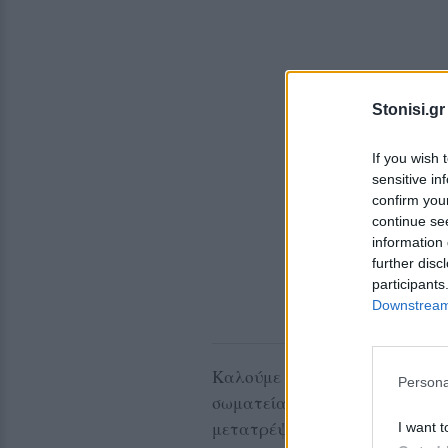
Stonisi.gr
If you wish 
sensitive in
confirm you
continue se
information 
further disc
participants
Downstream 
Καλούμε όλους τους εργαζόμεν
Persona
σωματεία του νησιού μας να σ
μετατρέψει το νησί μας σε φυ
I want t