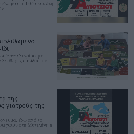
πόλεμο στη Γάζα και στη
ήλ
Απολιθωμένο
ίδι
είο του Σιγρίου, με
ελεύθερης εισόδου για
έρ της
ς γιατρούς της
πόγευμα, έξω από το
 Αιγαίου στη Μυτιλήνη η