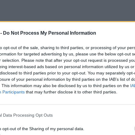
 -
Do Not Process My Personal Information
to opt-out of the sale, sharing to third parties, or processing of your per
formation for targeted advertising by us, please use the below opt-out s
r selection. Please note that after your opt-out request is processed y
eing interest-based ads based on personal information utilized by us or
disclosed to third parties prior to your opt-out. You may separately opt-
losure of your personal information by third parties on the IAB’s list of
. This information may also be disclosed by us to third parties on the
IA
Participants
that may further disclose it to other third parties.
ους, το λαό της Λέσβου, τους φορείς και τα
l Data Processing Opt Outs
ταθούμε εμπόδιο στα σχέδια της κυβέρνησης να
λακή ψυχών.
o opt-out of the Sharing of my personal data.