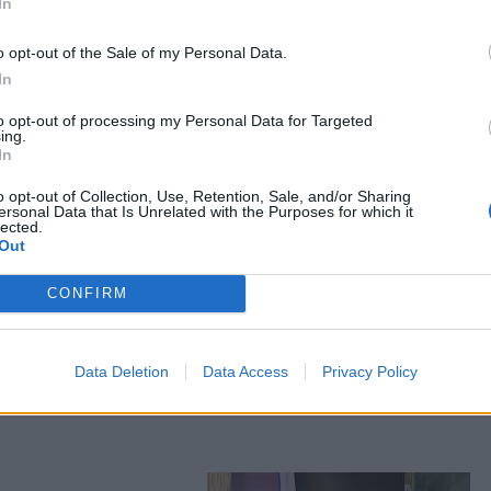
In
Κανένας εργαζόμενος στη δουλεία. Κανένα
ής στο σχολειό.
o opt-out of the Sale of my Personal Data.
In
 νησιού μας, να πάρουν μέρος στη
to opt-out of processing my Personal Data for Targeted
υτές τις πρακτικές της κυβέρνησης».
ing.
In
o opt-out of Collection, Use, Retention, Sale, and/or Sharing
ersonal Data that Is Unrelated with the Purposes for which it
lected.
ας στα αποτελέσματα αναζήτησης
Out
.gr on Google ↗
CONFIRM
Data Deletion
Data Access
Privacy Policy