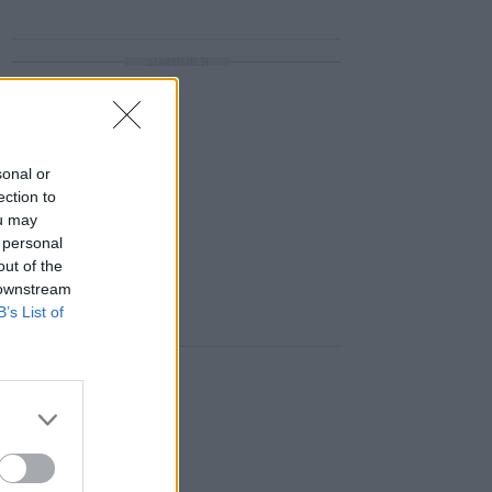
ΔΙΑΦΗΜΙΣΗ
sonal or
ection to
ou may
 personal
out of the
 downstream
B’s List of