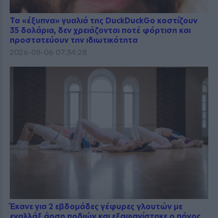
Τα «έξυπνα» γυαλιά της DuckDuckGo κοστίζουν
35 δολάρια, δεν χρειάζονται ποτέ φόρτιση και
προστατεύουν την ιδιωτικότητα
2026-08-06 07:34:28
Έκανε για 2 εβδομάδες γέφυρες γλουτών με
εναλλάξ άρση ποδιών και εξαφανίστηκε ο πόνος