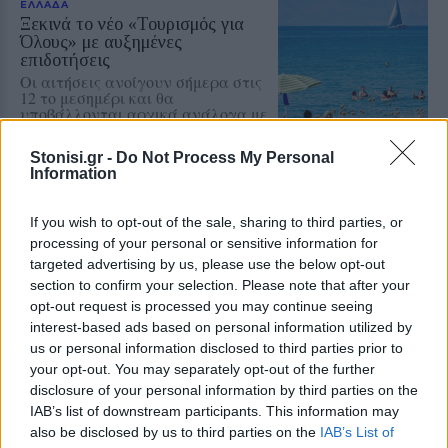
ΕΛΛΑΔΑ
Ξεκινά το νέο «Τουρισμός για
Όλους» με αυξημένες
επιδοτήσεις
Οι αιτήσεις ανοίγουν σήμερα στις
12 το μεσημέρι και θα
υποβάλλονται αρχικά ανάλογα με
το τελευταίο ψηφίο του ΑΦΜ
Stonisi.gr -
Do Not Process My Personal
Information
ΚΟΣΜΟΣ
Στα 81 δολάρια υποχώρησε το
πετρέλαιο
If you wish to opt-out of the sale, sharing to third parties, or
Πιέσεις στις διεθνείς τιμές από την
processing of your personal or sensitive information for
προοπτική συμφωνίας για την
targeted advertising by us, please use the below opt-out
ελεύθερη ναυσιπλοΐα στα Στενά
section to confirm your selection. Please note that after your
του Ορμούζ
opt-out request is processed you may continue seeing
interest-based ads based on personal information utilized by
us or personal information disclosed to third parties prior to
ΒΟΡΕΙΟ ΑΙΓΑΙΟ
your opt-out. You may separately opt-out of the further
Δύο τραυματίες σε τροχαίο στο
disclosure of your personal information by third parties on the
Λιβαδοχώρι της Λήμνου
IAB’s list of downstream participants. This information may
Ένα Ι.Χ. αυτοκίνητο βγήκε από την
also be disclosed by us to third parties on the
IAB’s List of
πορεία τους και ανατράπηκε εκτός