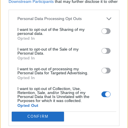
Downstream Participants
that may further disclose it to other
του οδοστρώματος
third parties.
Personal Data Processing Opt Outs
ΒΟΡΕΙΟ ΑΙΓΑΙΟ
I want to opt-out of the Sharing of my
personal data.
Σύλληψη στη Λήμνο για δυνατή
Opted In
μουσική σε κατάστημα
Κατασχέθηκε ενισχυτής ήχου – Η
I want to opt-out of the Sale of my
ένταση ξεπερνούσε το ανώτατο
Personal Data.
επιτρεπόμενο όριο αναφέρει η
Opted In
ανακοίνωση της Αστυνομίας
I want to opt-out of processing my
Personal Data for Targeted Advertising.
Opted In
ΕΛΛΑΔΑ
Αλλάζει το νομικό πλαίσιο για
I want to opt-out of Collection, Use,
τις κατασχέσεις τραπεζικών
Retention, Sale, and/or Sharing of my
λογαριασμών και ενοικίων
Personal Data that Is Unrelated with the
Purposes for which it was collected.
Η κατάργηση του άρθρου 989
Opted Out
απλοποιεί τις διαδικασίες και
επιταχύνει την είσπραξη οφειλών
– Τι ισχύει για τις εκκρεμείς
CONFIRM
υποθέσεις