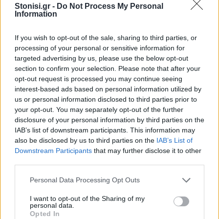
Stonisi.gr -
Do Not Process My Personal
Εκδήλωση της Ένωσης Συλλόγων
Information
Γονέων Δυτικής Λέσβου με
ομιλήτρια την αστυνόμο Χρύσα
Βακάλη
If you wish to opt-out of the sale, sharing to third parties, or
processing of your personal or sensitive information for
targeted advertising by us, please use the below opt-out
section to confirm your selection. Please note that after your
ΑΓΟΡΑ
Αντίδραση των ιδιωτικών
opt-out request is processed you may continue seeing
υπαλλήλων για τη Λευκή Νύχτα
interest-based ads based on personal information utilized by
της Μυτιλήνης
us or personal information disclosed to third parties prior to
Παρέμβαση της Ένωσης Ιδιωτικών
your opt-out. You may separately opt-out of the further
Υπαλλήλων Λέσβου για τα
disclosure of your personal information by third parties on the
διευρυμένα ωράρια και τις
συνθήκες εργασίας στα εμπορικά
IAB’s list of downstream participants. This information may
καταστήματα
also be disclosed by us to third parties on the
IAB’s List of
Downstream Participants
that may further disclose it to other
third parties.
ΔΡΑΣΕΙΣ
Έκκληση για νέο πυροσβεστικό
όχημα στο Πλωμάρι
Personal Data Processing Opt Outs
Ξεκίνησε εκστρατεία
συγκέντρωσης χρημάτων για την
I want to opt-out of the Sharing of my
αγορά νέου πυροσβεστικού
personal data.
οχήματος 4Χ4
Opted In