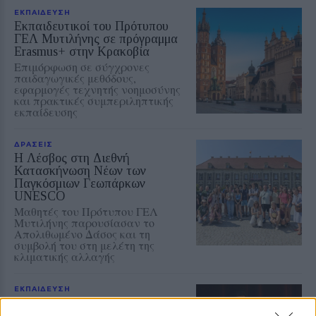
ΕΚΠΑΙΔΕΥΣΗ
Εκπαιδευτικοί του Πρότυπου
ΓΕΛ Μυτιλήνης σε πρόγραμμα
Erasmus+ στην Κρακοβία
Επιμόρφωση σε σύγχρονες
παιδαγωγικές μεθόδους,
εφαρμογές τεχνητής νοημοσύνης
και πρακτικές συμπεριληπτικής
εκπαίδευσης
ΔΡΑΣΕΙΣ
Η Λέσβος στη Διεθνή
Κατασκήνωση Νέων των
Παγκόσμιων Γεωπάρκων
UNESCO
Μαθητές του Πρότυπου ΓΕΛ
Μυτιλήνης παρουσίασαν το
Απολιθωμένο Δάσος και τη
συμβολή του στη μελέτη της
κλιματικής αλλαγής
ΕΚΠΑΙΔΕΥΣΗ
Μαθαίνοντας από μικροί να
κινούμαστε με ασφάλεια