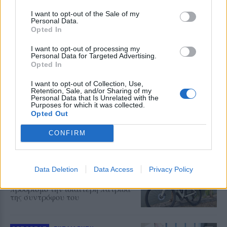
I want to opt-out of the Sale of my
Personal Data.
Opted In
ΔΡΑΣΕΙΣ
Μνήμες προσφυγιάς και μήνυμα
I want to opt-out of processing my
ειρήνης στο Πολύκεντρο
Personal Data for Targeted Advertising.
Πλωμαρίου
Opted In
Κατάμεστη η αίθουσα στην
προβολή της ταινίας «Διωγμένοι
I want to opt-out of Collection, Use,
για την ειρήνη – Όταν οι Έλληνες
Retention, Sale, and/or Sharing of my
και οι Τούρκοι χωρίστηκαν»,
Personal Data that Is Unrelated with the
παρουσία του σκηνοθέτη Osman
Purposes for which it was collected.
Okkan
Opted Out
CONFIRM
ΔΡΑΣΕΙΣ
Με το ποδήλατο από το Βέλγιο
μέχρι τη Μυτιλήνη
Ο 44χρονος Steven Fack διασχίζει
Data Deletion
Data Access
Privacy Policy
την Ευρώπη σε μια προσωπική
δοκιμασία αντοχής με τελικό
προορισμό την ιδιαίτερη πατρίδα
της συντρόφου του