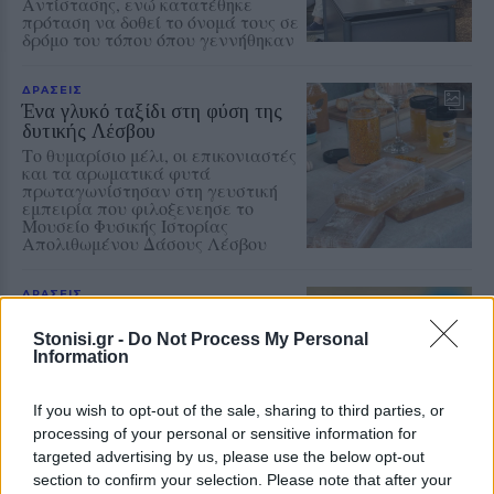
Αντίστασης, ενώ κατατέθηκε
πρόταση να δοθεί το όνομά τους σε
δρόμο του τόπου όπου γεννήθηκαν
ΔΡΑΣΕΙΣ
Ένα γλυκό ταξίδι στη φύση της
δυτικής Λέσβου
Το θυμαρίσιο μέλι, οι επικονιαστές
και τα αρωματικά φυτά
πρωταγωνίστησαν στη γευστική
εμπειρία που φιλοξενεησε το
Μουσείο Φυσικής Ιστορίας
Απολιθωμένου Δάσους Λέσβου
ΔΡΑΣΕΙΣ
Τρεις συγκεντρώσεις στη Λέσβο
για την Παλαιστίνη
Stonisi.gr -
Do Not Process My Personal
Information
Μυτιλήνη, Πλωμάρι και Ερεσός
συμμετέχουν την Κυριακή στην
πανελλαδική ημέρα δράσης
ενάντια στον πόλεμο στη Γάζα και
If you wish to opt-out of the sale, sharing to third parties, or
στη συνέχιση της συνεργασίας
processing of your personal or sensitive information for
Ελλάδας–Ισραήλ
targeted advertising by us, please use the below opt-out
section to confirm your selection. Please note that after your