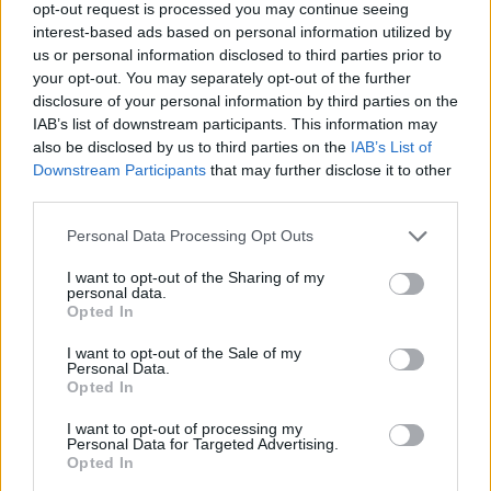
ΔΡΑΣΕΙΣ
opt-out request is processed you may continue seeing
Τα παιδιά ανακαλύπτουν το
interest-based ads based on personal information utilized by
Απολιθωμένο Δάσος μέσα από
us or personal information disclosed to third parties prior to
ένα νέο παιχνίδι
your opt-out. You may separately opt-out of the further
Διαδραστική εκπαιδευτική δράση
disclosure of your personal information by third parties on the
στο Μουσείο του Σιγρίου, με
αναμνηστικά για όλους και ετήσια
IAB’s list of downstream participants. This information may
κάρτα ελεύθερης εισόδου για τον
also be disclosed by us to third parties on the
IAB’s List of
νικητή
Downstream Participants
that may further disclose it to other
third parties.
ΔΡΑΣΕΙΣ
Κάλεσμα για συγκέντρωση υπέρ
Personal Data Processing Opt Outs
της Παλαιστίνης από
ανειδίκευτους γιατρούς της
I want to opt-out of the Sharing of my
Λέσβου
personal data.
Την Κυριακή 9 Αυγούστου, στις
Opted In
7.30 το απόγευμα, έξω από το
κεντρικό κτήριο της Περιφέρειας
I want to opt-out of the Sale of my
Βορείου Αιγαίου στη Μυτιλήνη η
Personal Data.
κινητοποίηση
Opted In
I want to opt-out of processing my
ΔΡΑΣΕΙΣ
Personal Data for Targeted Advertising.
Ρούχα και τρόφιμα για τους
Opted In
ανθρώπους που έχουν ανάγκη