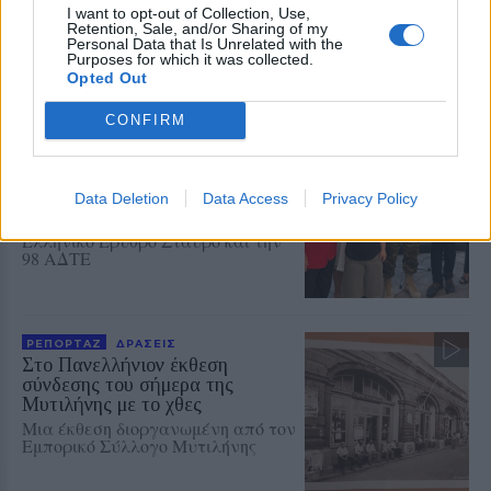
Νέα συνεργασία της
I want to opt-out of Collection, Use,
«Ανακύκλωσης Αιγαίου» με τον
Retention, Sale, and/or Sharing of my
Σύνδεσμο Κοινωνικής Προστασίας
Personal Data that Is Unrelated with the
και Αλληλεγγύης
Purposes for which it was collected.
Opted Out
CONFIRM
ΔΡΑΣΕΙΣ
Καλοκαιρινή γιορτή για τα
παιδιά της «Κυψέλης»
Data Deletion
Data Access
Privacy Policy
Μουσική, τραγούδι και χορός στη
Λέσχη Αξιωματικών από τον
Ελληνικό Ερυθρό Σταυρό και την
98 ΑΔΤΕ
ΡΕΠΟΡΤΑΖ
ΔΡΑΣΕΙΣ
Στο Πανελλήνιον έκθεση
σύνδεσης του σήμερα της
Μυτιλήνης με το χθες
Μια έκθεση διοργανωμένη από τον
Εμπορικό Σύλλογο Μυτιλήνης