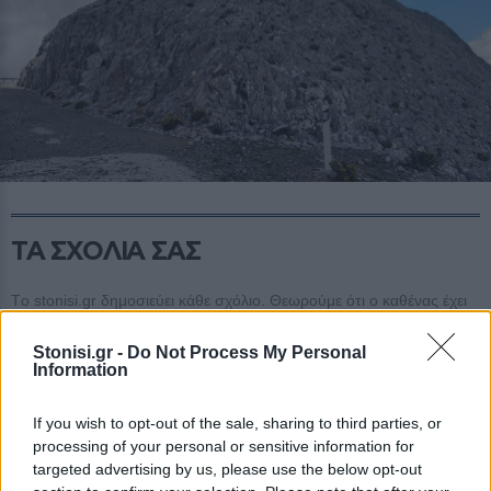
ΤΑ ΣΧΟΛΙΑ ΣΑΣ
Tο stonisi.gr δημοσιεύει κάθε σχόλιο. Θεωρούμε ότι ο καθένας έχει
το δικαίωμα να εκφράζει ελεύθερα τις απόψεις του. Ωστόσο, αυτό
δεν σημαίνει ότι υιοθετούμε τις απόψεις αυτές καθώς εκφράζουν
Stonisi.gr -
Do Not Process My Personal
αποκλειστικά τον εκάστοτε σχολιαστή. Τα συκοφαντικά ή υβριστικά
Information
σχόλια θα διαγράφονται χωρίς προειδοποίηση.
If you wish to opt-out of the sale, sharing to third parties, or
processing of your personal or sensitive information for
ΣΤΗΝ ΙΔΙΑ ΚΑΤΗΓΟΡΙΑ
targeted advertising by us, please use the below opt-out