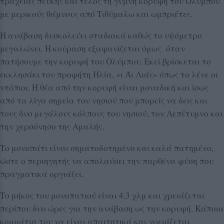
τραχείας πεύκης και τέλος τη γυμνή κορυφή του Ολύμπου
με μερικούς θάμνους από Τιθύμαλω και ωμπριέτες.
Η ανάβαση δυσκολεύει σταδιακά καθώς το υψόμετρο
μεγαλώνει. Η κούραση εξαφανίζεται όμως όταν
πατήσουμε την κορυφή του Ολύμπου. Εκεί βρίσκεται το
εκκλησάκι του προφήτη Ηλία, «ι Άι Λιάς» όπως το λένε οι
ντόπιοι. Η θέα από την κορυφή είναι μοναδική και ίσως
από τα λίγα σημεία του νησιού που μπορείς να δεις και
τους δυο μεγάλους κόλπους του νησιού, τον Λεπέτυμνο και
την χερσόνησο της Αμαλής.
Το μονοπάτι είναι σηματοδοτημένο και καλά πατημένο,
ώστε ο περιηγητής να απολαύσει την παρθένα φύση που
πραγματικά οργιάζει.
Το μήκος του μονοπατιού είναι 4,3 χλμ και χρειάζεται
περίπου δυο ώρες για την ανάβαση ως την κορυφή. Κάποια
κομμάτια του να είναι απαιτητικά και χρειάζεται