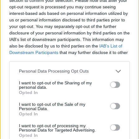
section to confirm your selection. Please note that after your
opt-out request is processed you may continue seeing
interest-based ads based on personal information utilized by
us or personal information disclosed to third parties prior to
your opt-out. You may separately opt-out of the further
disclosure of your personal information by third parties on the
IAB’s list of downstream participants. This information may
also be disclosed by us to third parties on the
IAB’s List of
Downstream Participants
that may further disclose it to other
ΧΩΡΙΑ
08 ΑΥΓ
third parties.
Η Θερμή γιόρτασε τους γευστικούς θησαυρούς
της Λέσβου
Personal Data Processing Opt Outs
Λάδι και τυρί βρέθηκαν στο επίκεντρο της γιορτής που
πραγματοποιήθηκε στο Δημοτικό Σχολείο της Θερμής, στο πλαίσιο του
I want to opt-out of the Sharing of my
Taste Lesvos και του Λεσβιακού Καλοκαιριού
personal data.
Opted In
I want to opt-out of the Sale of my
Personal Data.
Opted In
I want to opt-out of processing my
Personal Data for Targeted Advertising.
Opted In