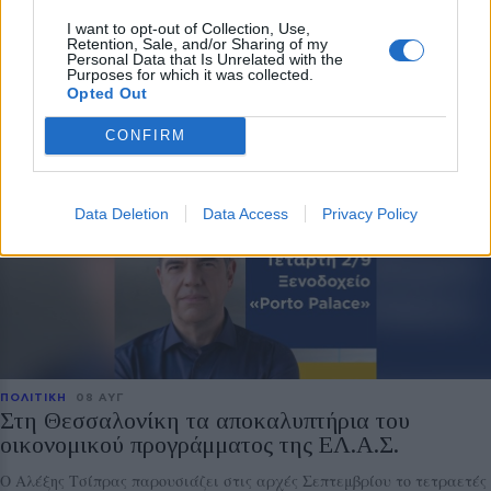
I want to opt-out of Collection, Use,
Retention, Sale, and/or Sharing of my
ΔΡΑΣΕΙΣ
08 ΑΥΓ
Personal Data that Is Unrelated with the
Τρεις συγκεντρώσεις στη Λέσβο για την
Purposes for which it was collected.
Παλαιστίνη
Opted Out
Μυτιλήνη, Πλωμάρι και Ερεσός συμμετέχουν την Κυριακή στην
CONFIRM
πανελλαδική ημέρα δράσης ενάντια στον πόλεμο στη Γάζα και στη
συνέχιση της συνεργασίας Ελλάδας–Ισραήλ
Data Deletion
Data Access
Privacy Policy
ΠΟΛΙΤΙΚΗ
08 ΑΥΓ
Στη Θεσσαλονίκη τα αποκαλυπτήρια του
οικονομικού προγράμματος της ΕΛ.Α.Σ.
Ο Αλέξης Τσίπρας παρουσιάζει στις αρχές Σεπτεμβρίου το τετραετές