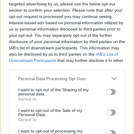
targeted advertising by us, please use the below opt-out
section to confirm your selection. Please note that after your
ΒΟΡΕΙΟ ΑΙΓΑΙΟ
opt-out request is processed you may continue seeing
Σύλληψη στη Λήμνο για δυνατή
interest-based ads based on personal information utilized by
μουσική σε κατάστημα
us or personal information disclosed to third parties prior to
Κατασχέθηκε ενισχυτής ήχου – Η
your opt-out. You may separately opt-out of the further
ένταση ξεπερνούσε το ανώτατο
επιτρεπόμενο όριο αναφέρει η
disclosure of your personal information by third parties on the
ανακοίνωση της Αστυνομίας
IAB’s list of downstream participants. This information may
also be disclosed by us to third parties on the
IAB’s List of
Downstream Participants
that may further disclose it to other
third parties.
ΕΛΛΑΔΑ
Αλλάζει το νομικό πλαίσιο για
Personal Data Processing Opt Outs
τις κατασχέσεις τραπεζικών
λογαριασμών και ενοικίων
I want to opt-out of the Sharing of my
Η κατάργηση του άρθρου 989
personal data.
απλοποιεί τις διαδικασίες και
Opted In
επιταχύνει την είσπραξη οφειλών
– Τι ισχύει για τις εκκρεμείς
υποθέσεις
I want to opt-out of the Sale of my
Personal Data.
Opted In
ΕΛΛΑΔΑ
Στα πρώτα σπίτια της Ψάθας η
I want to opt-out of processing my