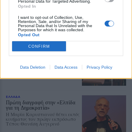
φωτιά
Personal Data for Targeted Advertising.
Opted In
Αγωνία για αγνοούμενο
κτηνοτρόφο στη Βένιζα
I want to opt-out of Collection, Use,
Retention, Sale, and/or Sharing of my
Personal Data that Is Unrelated with the
Purposes for which it was collected.
Opted Out
ΕΙΚΑΣΤΙΚΑ
CONFIRM
Στη Χίο η ύφανση γίνεται
μουσική στο σχολείο Βολισσού
Πολυμεσική περφόρμανς,
εργαστήρια για παιδιά και δωρεάν
Data Deletion
Data Access
Privacy Policy
ξεναγήσεις στο πρόγραμμα της
DEO
ΕΛΛΑΔΑ
Πρώτη διαγραφή στην «Ελπίδα
για τη Δημοκρατία»
Η Μαρία Καρυστιανού θέτει εκτός
κινήματος τον πρώην εκπρόσωπο
Τύπου Θανάση Αυγερινό