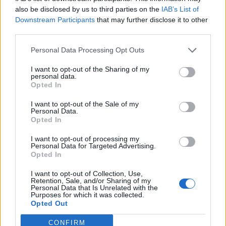
also be disclosed by us to third parties on the
IAB’s List of
Downstream Participants
that may further disclose it to other
third parties.
Personal Data Processing Opt Outs
Κάλεσμα για μαζική συμμετοχή
I want to opt-out of the Sharing of my
personal data.
Η Εκτελεστική Επιτροπή της ΑΔΕΔΥ καλεί τους
Opted In
εργαζόμενους να συμμετάσχουν μαζικά στις
I want to opt-out of the Sale of my
κινητοποιήσεις, υποστηρίζοντας ότι οι
Personal Data.
Opted In
προτεινόμενες αλλαγές δεν αφορούν μόνο τους
δημοσίους υπαλλήλους αλλά συνολικά την
I want to opt-out of processing my
Personal Data for Targeted Advertising.
κοινωνία.
Opted In
Παράλληλα, δηλώνει ότι θα συνεχίσει τις
I want to opt-out of Collection, Use,
Retention, Sale, and/or Sharing of my
αγωνιστικές της παρεμβάσεις, διεκδικώντας
Personal Data that Is Unrelated with the
Purposes for which it was collected.
μόνιμη και σταθερή εργασία, αυξήσεις στους
Opted Out
μισθούς, καθώς και τη διατήρηση του δημόσιου
χαρακτήρα της Παιδείας και της Υγείας.
CONFIRM