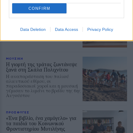
ΡΕΠΟΡΤΑΖ
ΔΡΑΣΕΙΣ
CONFIRM
Στο Πανελλήνιον έκθεση
σύνδεσης του σήμερα της
Μυτιλήνης με το χθες
Μια έκθεση διοργανωμένη από τον
Data Deletion
Data Access
Privacy Policy
Εμπορικό Σύλλογο Μυτιλήνης
ΜΟΥΣΙΚΗ
Η γιορτή της τράτας ζωντάνεψε
ξανά στη Σκάλα Πολιχνίτου
Η αναπαράσταση του παλιού
αλιευτικού εθίμου, οι
παραδοσιακοί χοροί και η μουσική
γέμισαν το λιμάνι το βράδυ της 6ης
Αυγούστου
ΠΡΟΣΦΥΓΕΣ
«Ένα βιβλίο, ένα χαμόγελο» για
τα παιδιά του Κοινωνικού
Φροντιστηρίου Μυτιλήνης