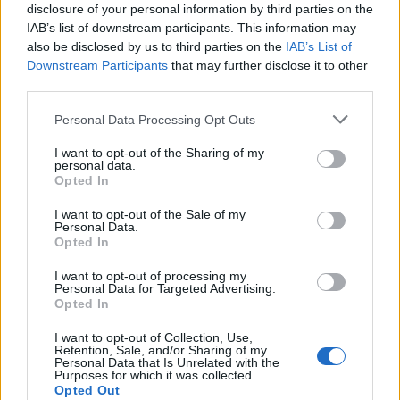
Ενημερωθείτε για το πρόγραμμα σπουδών στην
disclosure of your personal information by third parties on the
ιστοσελίδα
του Τμήματος.
IAB’s list of downstream participants. This information may
also be disclosed by us to third parties on the
IAB’s List of
Downstream Participants
that may further disclose it to other
Δείτε περισσότερα άρθρα μας στα αποτελέσματα
third parties.
αναζήτησης
Personal Data Processing Opt Outs
Add stonisi.gr on Google ↗
I want to opt-out of the Sharing of my
personal data.
Opted In
ΣΤΗΝ ΙΔΙΑ ΚΑΤΗΓΟΡΙΑ
I want to opt-out of the Sale of my
Personal Data.
Opted In
ΔΡΑΣΕΙΣ
Καλοκαιρινή γιορτή για τα
I want to opt-out of processing my
παιδιά της «Κυψέλης»
Personal Data for Targeted Advertising.
Μουσική, τραγούδι και χορός στη
Opted In
Λέσχη Αξιωματικών από τον
Ελληνικό Ερυθρό Σταυρό και την
I want to opt-out of Collection, Use,
98 ΑΔΤΕ
Retention, Sale, and/or Sharing of my
Personal Data that Is Unrelated with the
Purposes for which it was collected.
Opted Out