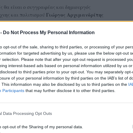
ς θα είναι ο συγγραφέας και δημιουργός
Γιώργος Αρχιμανδρίτης
χνης και πολιτισμού
οίος θα παρουσιάσει μια πρωτότυπη διάλεξη
σαν το ελληνικό τοπίο, ο πολιτισμός και η
 -
Do Not Process My Personal Information
η και το έργο του Αλμπέρ Καμύ.
to opt-out of the sale, sharing to third parties, or processing of your per
ΔΙΑΦΗΜΙΣΗ
formation for targeted advertising by us, please use the below opt-out s
r selection. Please note that after your opt-out request is processed y
eing interest-based ads based on personal information utilized by us or
disclosed to third parties prior to your opt-out. You may separately opt-
losure of your personal information by third parties on the IAB’s list of
. This information may also be disclosed by us to third parties on the
IA
Participants
that may further disclose it to other third parties.
l Data Processing Opt Outs
o opt-out of the Sharing of my personal data.