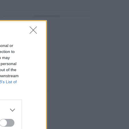
ΔΙΑΦΗΜΙΣΗ
sonal or
ection to
ou may
 personal
out of the
 downstream
B’s List of