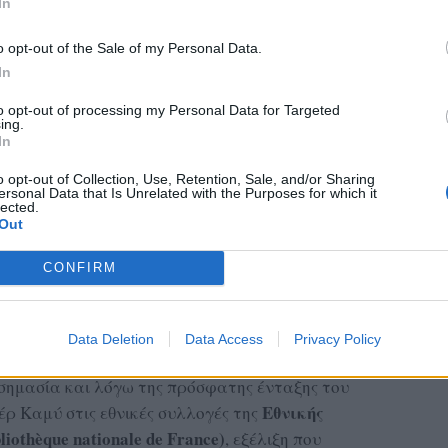
In
o opt-out of the Sale of my Personal Data.
In
to opt-out of processing my Personal Data for Targeted
ing.
In
o opt-out of Collection, Use, Retention, Sale, and/or Sharing
ersonal Data that Is Unrelated with the Purposes for which it
 από σπάνια ηχητικά ντοκουμέντα με τη φωνή
lected.
ώς και από αναγνώσεις χαρακτηριστικών
Out
ναδεικνύοντας τις έννοιες της ελευθερίας, της
CONFIRM
 ομορφιάς και της αναζήτησης νοήματος που
Data Deletion
Data Access
Privacy Policy
κόσμιου δημιουργού
σημασία και λόγω της πρόσφατης ένταξης του
Εθνικής
ρ Καμύ στις εθνικές συλλογές της
iothèque nationale de France)
, εξέλιξη που