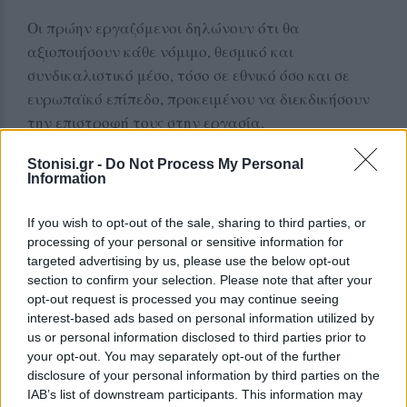
Οι πρώην εργαζόμενοι δηλώνουν ότι θα
αξιοποιήσουν κάθε νόμιμο, θεσμικό και
συνδικαλιστικό μέσο, τόσο σε εθνικό όσο και σε
ευρωπαϊκό επίπεδο, προκειμένου να διεκδικήσουν
την επιστροφή τους στην εργασία.
Παράλληλα, ζητούν, όπως αναφέρουν, την ορθή
Stonisi.gr -
Do Not Process My Personal
Information
αξιοποίηση του δημόσιου χρήματος που
δαπανήθηκε για την εκπαίδευση και εξειδίκευσή
If you wish to opt-out of the sale, sharing to third parties, or
τους, ενώ καλούν τα μέσα ενημέρωσης να
processing of your personal or sensitive information for
αναδείξουν την υπόθεσή τους.
targeted advertising by us, please use the below opt-out
section to confirm your selection. Please note that after your
Προσωπική αιχμή προς τον υπουργό
opt-out request is processed you may continue seeing
interest-based ads based on personal information utilized by
Η ανακοίνωση ολοκληρώνεται με προσωπική
us or personal information disclosed to third parties prior to
αναφορά προς τον Υπουργό Μετανάστευσης και
your opt-out. You may separately opt-out of the further
disclosure of your personal information by third parties on the
Ασύλου, Θάνο Πλεύρη, τον οποίο οι πρώην
IAB’s list of downstream participants. This information may
συμβασιούχοι κατηγορούν ότι δεν τήρησε τις