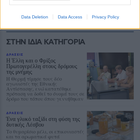
Add stonisi.gr on Google ↗
Data Deletion
Data Access
Privacy Policy
ΣΤΗΝ ΙΔΙΑ ΚΑΤΗΓΟΡΙΑ
ΔΡΑΣΕΙΣ
Η Έλλη και ο Φρίξος
Πρωτογερέλλη στους δρόμους
της μνήμης
Η Θερμή τίμησε τους δύο
αγωνιστές της Εθνικής
Αντίστασης, ενώ κατατέθηκε
πρόταση να δοθεί το όνομά τους σε
δρόμο του τόπου όπου γεννήθηκαν
ΔΡΑΣΕΙΣ
Ένα γλυκό ταξίδι στη φύση της
δυτικής Λέσβου
Το θυμαρίσιο μέλι, οι επικονιαστές
και τα αρωματικά φυτά