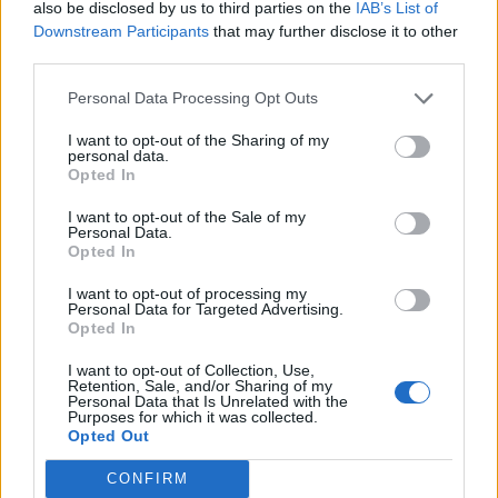
also be disclosed by us to third parties on the
IAB’s List of
δεσμεύσεις που, σύμφωνα με τους ίδιους, είχε
Downstream Participants
that may further disclose it to other
αναλάβει για την επαναφορά τους στην εργασία.
third parties.
Personal Data Processing Opt Outs
Όπως υποστηρίζουν, παρέμειναν επί μήνες
αναμένοντας την υλοποίηση των υποσχέσεων που
I want to opt-out of the Sharing of my
personal data.
είχαν λάβει, γεγονός που, κατά την άποψή τους,
Opted In
τους στέρησε τη δυνατότητα να αναζητήσουν
έγκαιρα άλλες επαγγελματικές επιλογές.
I want to opt-out of the Sale of my
Personal Data.
Opted In
Με τη νέα τους παρέμβαση, οι πρώην
συμβασιούχοι κλιμακώνουν την πίεση προς την
I want to opt-out of processing my
Personal Data for Targeted Advertising.
πολιτική ηγεσία του Υπουργείου Μετανάστευσης
Opted In
και Ασύλου, ζητώντας συγκεκριμένες
I want to opt-out of Collection, Use,
πρωτοβουλίες για την επίλυση του ζητήματος που
Retention, Sale, and/or Sharing of my
Personal Data that Is Unrelated with the
αφορά την εργασιακή τους αποκατάσταση.
Purposes for which it was collected.
Opted Out
Δείτε περισσότερα άρθρα μας στα αποτελέσματα
CONFIRM
αναζήτησης