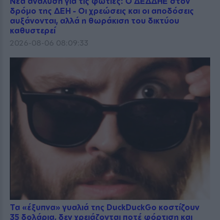
Νέα ανάλυση για τις φωτιές: Ο ΔΕΔΔΗΕ στον
δρόμο της ΔΕΗ - Οι χρεώσεις και οι αποδόσεις
αυξάνονται, αλλά η θωράκιση του δικτύου
καθυστερεί
2026-08-06 08:09:33
Τα «έξυπνα» γυαλιά της DuckDuckGo κοστίζουν
35 δολάρια, δεν χρειάζονται ποτέ φόρτιση και