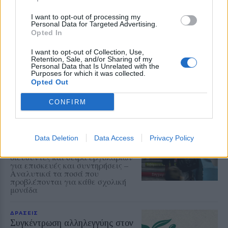
ΔΡΑΣΕΙΣ
I want to opt-out of processing my
Personal Data for Targeted Advertising.
Με το ποδήλατο από το Βέλγιο
Opted In
μέχρι τη Μυτιλήνη
Ο 44χρονος Steven Fack διασχίζει
I want to opt-out of Collection, Use,
την Ευρώπη σε μια προσωπική
Retention, Sale, and/or Sharing of my
δοκιμασία αντοχής με τελικό
Personal Data that Is Unrelated with the
προορισμό την ιδιαίτερη πατρίδα
Purposes for which it was collected.
της συντρόφου του
Opted Out
CONFIRM
ΡΕΠΟΡΤΑΖ
ΕΚΠΑΙΔΕΥΣΗ
Η επόμενη μέρα στα σχολεία της
Μυτιλήνης μετά την κατάργηση
των σχολικών επιτροπών
Data Deletion
Data Access
Privacy Policy
Πάγιες προκαταβολές στους
διευθυντές και σειρά εργολαβιών
για επισκευές και συντηρήσεις –
Αναλυτικά τα ποσά που
προβλέπονται για κάθε σχολική
μονάδα
ΔΡΑΣΕΙΣ
Συγκέντρωση αλληλεγγύης στον