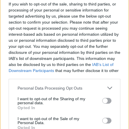
Υπαλλήλων Λέσβου για τα
διευρυμένα ωράρια και τις
If you wish to opt-out of the sale, sharing to third parties, or
συνθήκες εργασίας στα εμπορικά
processing of your personal or sensitive information for
καταστήματα
targeted advertising by us, please use the below opt-out
section to confirm your selection. Please note that after your
ΔΡΑΣΕΙΣ
opt-out request is processed you may continue seeing
Έκκληση για νέο πυροσβεστικό
interest-based ads based on personal information utilized by
όχημα στο Πλωμάρι
us or personal information disclosed to third parties prior to
Ξεκίνησε εκστρατεία
your opt-out. You may separately opt-out of the further
συγκέντρωσης χρημάτων για την
disclosure of your personal information by third parties on the
αγορά νέου πυροσβεστικού
οχήματος 4Χ4
IAB’s list of downstream participants. This information may
also be disclosed by us to third parties on the
IAB’s List of
Downstream Participants
that may further disclose it to other
third parties.
ΔΡΑΣΕΙΣ
Μνήμες προσφυγιάς και μήνυμα
Personal Data Processing Opt Outs
ειρήνης στο Πολύκεντρο
Πλωμαρίου
I want to opt-out of the Sharing of my
Κατάμεστη η αίθουσα στην
personal data.
προβολή της ταινίας «Διωγμένοι
Opted In
για την ειρήνη – Όταν οι Έλληνες
και οι Τούρκοι χωρίστηκαν»,
I want to opt-out of the Sale of my
παρουσία του σκηνοθέτη Osman
Personal Data.
Okkan
Opted In