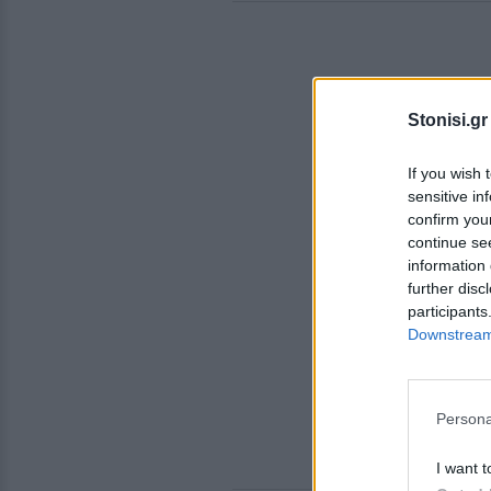
Stonisi.gr
If you wish 
sensitive in
confirm you
continue se
information 
further disc
participants
Downstream 
Persona
I want t