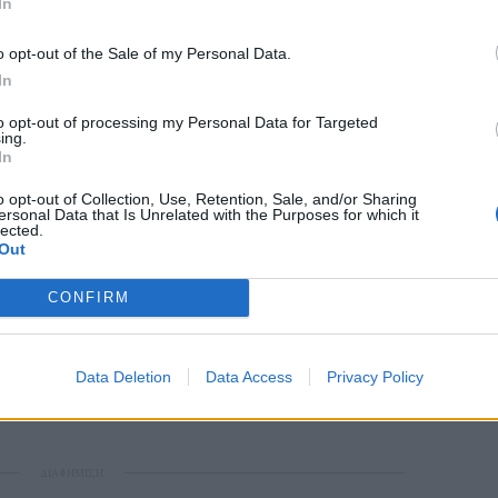
In
ου νομίσματος. Η άλλη είναι οι επιχειρηματικές
o opt-out of the Sale of my Personal Data.
ς τόσο στην ελαιοκομία όσο και στην
In
νούν έναν νέο δρόμο που, σε αρκετές
ροσοδοφόρος.
to opt-out of processing my Personal Data for Targeted
ing.
In
ως δεν είναι. Η τάση της συρρίκνωσης των
ν ελαιώνων και αμπελώνων της Λέσβου
o opt-out of Collection, Use, Retention, Sale, and/or Sharing
ersonal Data that Is Unrelated with the Purposes for which it
ριστικό της εποχής. Ταυτόχρονα, όμως, νέες
lected.
Out
ου επιτυγχάνουν οικονομίες κλίμακας, με
ους σχεδιασμούς της Κοινής Αγροτικής
CONFIRM
τικές δημιουργίας μεγαλύτερης προστιθέμενης
κούν τη γενική τάση. Μάλιστα, σε πολλές
εταλλεύσεις αξιοποιούν την υποχώρηση των πιο
Data Deletion
Data Access
Privacy Policy
και να αναπτυχθούν, εντάσσοντας στο
ΔΙΑΦΗΜΙΣΗ