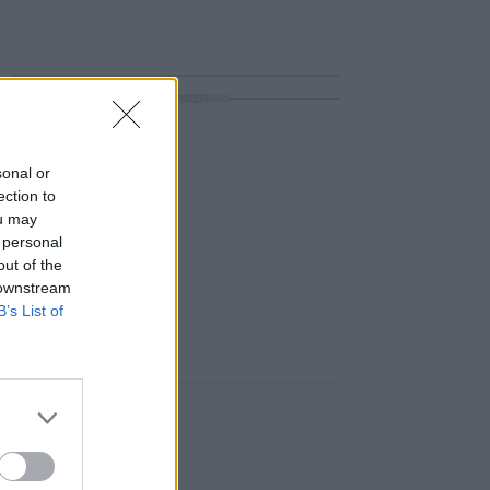
ΔΙΑΦΗΜΙΣΗ
sonal or
ection to
ou may
 personal
out of the
 downstream
B’s List of