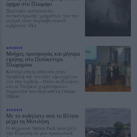
όχημα στο Πλωμάρι
Ξεκίνησε εκστρατεία
συγκέντρωσης χρημάτων για την
αγορά νέου πυροσβεστικού
οχήματος 4Χ4
ΔΡΑΣΕΙΣ
Μνήμες προσφυγιάς και μήνυμα
ειρήνης στο Πολύκεντρο
Πλωμαρίου
Κατάμεστη η αίθουσα στην
προβολή της ταινίας «Διωγμένοι
για την ειρήνη – Όταν οι Έλληνες
και οι Τούρκοι χωρίστηκαν»,
παρουσία του σκηνοθέτη Osman
Okkan
ΔΡΑΣΕΙΣ
Με το ποδήλατο από το Βέλγιο
μέχρι τη Μυτιλήνη
Ο 44χρονος Steven Fack διασχίζει
την Ευρώπη σε μια προσωπική