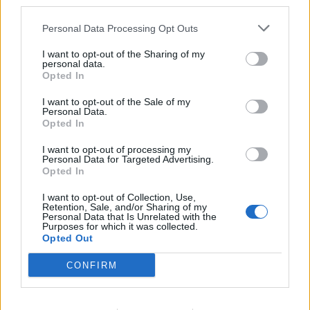
third parties.
Personal Data Processing Opt Outs
ΣΤΗΝ ΙΔΙΑ ΚΑΤΗΓΟΡΙΑ
I want to opt-out of the Sharing of my
personal data.
ΔΡΑΣΕΙΣ
Opted In
Καλοκαιρινή γιορτή για τα
παιδιά της «Κυψέλης»
I want to opt-out of the Sale of my
Μουσική, τραγούδι και χορός στη
Personal Data.
Λέσχη Αξιωματικών από τον
Opted In
Ελληνικό Ερυθρό Σταυρό και την
98 ΑΔΤΕ
I want to opt-out of processing my
Personal Data for Targeted Advertising.
Opted In
ΜΟΥΣΙΚΗ
I want to opt-out of Collection, Use,
Η γιορτή της τράτας ζωντάνεψε
Retention, Sale, and/or Sharing of my
Personal Data that Is Unrelated with the
ξανά στη Σκάλα Πολιχνίτου
Purposes for which it was collected.
Η αναπαράσταση του παλιού
Opted Out
αλιευτικού εθίμου, οι
παραδοσιακοί χοροί και η μουσική
γέμισαν το λιμάνι το βράδυ της 6ης
CONFIRM
Αυγούστου