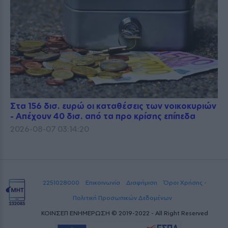
Στα 156 δισ. ευρώ οι καταθέσεις των νοικοκυριών
- Απέχουν 40 δισ. από τα προ κρίσης επίπεδα
2026-08-07 03:14:20
2251028000
Επικοινωνία
Διαφήμιση
Όροι Χρήσης -
Πολιτική Προσωπικών Δεδομένων
ΚΟΙΝΣΕΠ ΕΝΗΜΕΡΩΣΗ © 2019-2022 - All Right Reserved