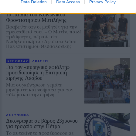
Data Deletion
Data Access
Privacy Policy
ΠΡΟΣΦΥΓΕΣ
«Ένα βιβλίο, ένα χαμόγελο» για
τα παιδιά του Κοινωνικού
Φροντιστηρίου Μυτιλήνης
Βραβεύτηκαν οι μαθητές για την
προσπάθειά τους – Ο Ματίν, παιδί
πρόσφυγας, πέρασε στη
Νοσηλευτική του Αριστοτελείου
Πανεπιστημίου Θεσσαλονίκης
ΡΕΠΟΡΤΑΖ
ΔΡΑΣΕΙΣ
Για τον «πυρηνικό εφιάλτη»
προειδοποίησε η Επιτροπή
ειρήνης Λέσβου
Μια συγκέντρωση γεμάτη
μηνύματα και νοήματα για τον
πόλεμο και την ειρήνη
ΑΣΤΥΝΟΜΙΑ
Δικογραφία σε βάρος 23χρονου
για τροχαίο στην Πέτρα
Το αυτοκίνητο προσέκρουσε σε