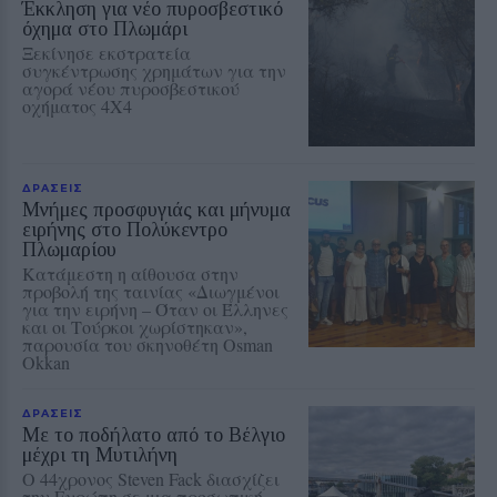
Έκκληση για νέο πυροσβεστικό
όχημα στο Πλωμάρι
Ξεκίνησε εκστρατεία
συγκέντρωσης χρημάτων για την
αγορά νέου πυροσβεστικού
οχήματος 4Χ4
ΔΡΑΣΕΙΣ
Μνήμες προσφυγιάς και μήνυμα
ειρήνης στο Πολύκεντρο
Πλωμαρίου
Κατάμεστη η αίθουσα στην
προβολή της ταινίας «Διωγμένοι
για την ειρήνη – Όταν οι Έλληνες
και οι Τούρκοι χωρίστηκαν»,
παρουσία του σκηνοθέτη Osman
Okkan
ΔΡΑΣΕΙΣ
Με το ποδήλατο από το Βέλγιο
μέχρι τη Μυτιλήνη
Ο 44χρονος Steven Fack διασχίζει
την Ευρώπη σε μια προσωπική