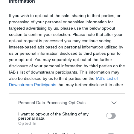
Information
If you wish to opt-out of the sale, sharing to third parties, or
processing of your personal or sensitive information for
targeted advertising by us, please use the below opt-out
section to confirm your selection. Please note that after your
opt-out request is processed you may continue seeing
interest-based ads based on personal information utilized by
«Όλα έγιναν σωστά. Εγώ προσωπικά, επειδή ήμουν
us or personal information disclosed to third parties prior to
παρών από την πρώτη στιγμή μέχρι την
your opt-out. You may separately opt-out of the further
τελευταία, δεν έχω κανένα παράπονο από
disclosure of your personal information by third parties on the
IAB’s list of downstream participants. This information may
κανέναν μέσα στο νοσοκομείο. Δεν το λέω σαν
also be disclosed by us to third parties on the
IAB’s List of
εργαζόμενος στο νοσοκομείο. Το λέω σαν συνοδός
Downstream Participants
that may further disclose it to other
ασθενή», ανέφερε.
third parties.
Ο αιφνίδιος θάνατος της 36χρονης έχει προκαλέσει
Personal Data Processing Opt Outs
βαθιά θλίψη στη Μυτιλήνη και στην ιατρική
I want to opt-out of the Sharing of my
κοινότητα του νησιού. Η νεαρή γυναίκα άφησε
personal data.
Opted In
πίσω της το νεογέννητο παιδί της, την οικογένειά
της και συναδέλφους που παρακολουθούν με