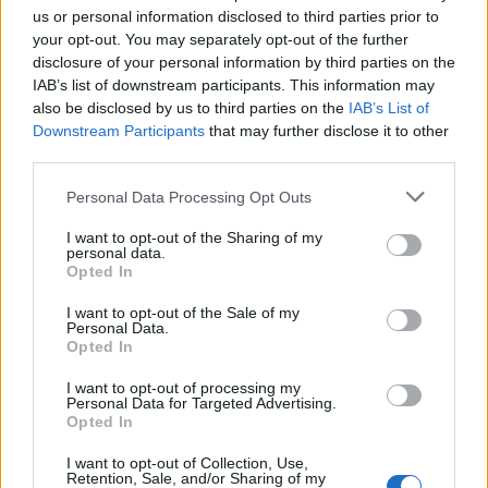
Το αυτοκίνητο προσέκρουσε σε
us or personal information disclosed to third parties prior to
περίφραξη και προστατευτικές
μπάρες – Ο οδηγός φέρεται να
your opt-out. You may separately opt-out of the further
εγκατέλειψε το σημείο
disclosure of your personal information by third parties on the
IAB’s list of downstream participants. This information may
also be disclosed by us to third parties on the
IAB’s List of
Downstream Participants
that may further disclose it to other
ΕΚΠΑΙΔΕΥΣΗ
third parties.
Εκπαιδευτικοί του Πρότυπου
ΓΕΛ Μυτιλήνης σε πρόγραμμα
Erasmus+ στην Κρακοβία
Personal Data Processing Opt Outs
Επιμόρφωση σε σύγχρονες
παιδαγωγικές μεθόδους,
I want to opt-out of the Sharing of my
εφαρμογές τεχνητής νοημοσύνης
personal data.
και πρακτικές συμπεριληπτικής
Opted In
εκπαίδευσης
I want to opt-out of the Sale of my
Personal Data.
ΔΡΑΣΕΙΣ
Opted In
Η Λέσβος στη Διεθνή
Κατασκήνωση Νέων των
I want to opt-out of processing my
Παγκόσμιων Γεωπάρκων
Personal Data for Targeted Advertising.
UNESCO
Opted In
Μαθητές του Πρότυπου ΓΕΛ
Μυτιλήνης παρουσίασαν το
I want to opt-out of Collection, Use,
Απολιθωμένο Δάσος και τη
Retention, Sale, and/or Sharing of my