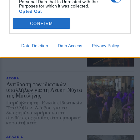
συμβολή του στη μελέτη της
Personal Data that Is Unrelated with the
Purposes for which it was collected.
κλιματικής αλλαγής
Opted Out
ΕΚΠΑΙΔΕΥΣΗ
CONFIRM
Μαθαίνοντας από μικροί να
κινούμαστε με ασφάλεια
Εκδήλωση της Ένωσης Συλλόγων
Γονέων Δυτικής Λέσβου με
Data Deletion
Data Access
Privacy Policy
ομιλήτρια την αστυνόμο Χρύσα
Βακάλη
ΑΓΟΡΑ
Αντίδραση των ιδιωτικών
υπαλλήλων για τη Λευκή Νύχτα
της Μυτιλήνης
Παρέμβαση της Ένωσης Ιδιωτικών
Υπαλλήλων Λέσβου για τα
διευρυμένα ωράρια και τις
συνθήκες εργασίας στα εμπορικά
καταστήματα
ΔΡΑΣΕΙΣ