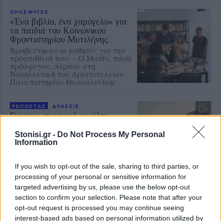
ΠΡΟΣΦΥΓΕΣ
«Ένα βιβλίο, ένα χαμόγελο» για
τα παιδιά του Κοινωνικού
Φροντιστηρίου Μυτιλήνης
Βραβεύτηκαν οι μαθητές για την
προσπάθειά τους – Ο Ματίν, παιδί
πρόσφυγας, πέρασε στη
Νοσηλευτική του Αριστοτελείου
Πανεπιστημίου Θεσσαλονίκης
ΡΕΠΟΡΤΑΖ
ΔΡΑΣΕΙΣ
Για τον «πυρηνικό εφιάλτη»
προειδοποίησε η Επιτροπή
ειρήνης Λέσβου
Stonisi.gr -
Do Not Process My Personal
Information
Μια συγκέντρωση γεμάτη
μηνύματα και νοήματα για τον
πόλεμο και την ειρήνη
If you wish to opt-out of the sale, sharing to third parties, or
processing of your personal or sensitive information for
targeted advertising by us, please use the below opt-out
ΑΣΤΥΝΟΜΙΑ
section to confirm your selection. Please note that after your
Δικογραφία σε βάρος 23χρονου
opt-out request is processed you may continue seeing
για τροχαίο στην Πέτρα
interest-based ads based on personal information utilized by