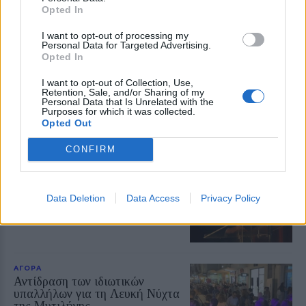
ΔΡΑΣΕΙΣ
Opted In
Η Λέσβος στη Διεθνή
Κατασκήνωση Νέων των
I want to opt-out of processing my
Παγκόσμιων Γεωπάρκων
Personal Data for Targeted Advertising.
UNESCO
Opted In
Μαθητές του Πρότυπου ΓΕΛ
Μυτιλήνης παρουσίασαν το
I want to opt-out of Collection, Use,
Απολιθωμένο Δάσος και τη
Retention, Sale, and/or Sharing of my
συμβολή του στη μελέτη της
Personal Data that Is Unrelated with the
Purposes for which it was collected.
κλιματικής αλλαγής
Opted Out
ΕΚΠΑΙΔΕΥΣΗ
CONFIRM
Μαθαίνοντας από μικροί να
κινούμαστε με ασφάλεια
Εκδήλωση της Ένωσης Συλλόγων
Γονέων Δυτικής Λέσβου με
Data Deletion
Data Access
Privacy Policy
ομιλήτρια την αστυνόμο Χρύσα
Βακάλη
ΑΓΟΡΑ
Αντίδραση των ιδιωτικών
υπαλλήλων για τη Λευκή Νύχτα
της Μυτιλήνης