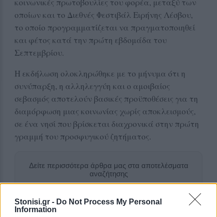
κοινωνικές πρωτοβουλίες του φορέα, μεταξύ των
οποίων και το Διεθνές Φεστιβάλ Ειρήνης Λέσβου,
το οποίο προγραμματίζεται να πραγματοποιηθεί
και φέτος κατά την πρώτη εβδομάδα του
Σεπτεμβρίου.
Η εκδήλωση ολοκληρώθηκε με το μήνυμα ότι η
συνύπαρξη, η αλληλεγγύη και ο αμοιβαίος
σεβασμός αποτελούν βασικές προϋποθέσεις για τη
διαμόρφωση μιας κοινωνίας χωρίς αποκλεισμούς,
σε ένα νησί που βρίσκεται διαχρονικά στην πρώτη
γραμμή του προσφυγικού ζητήματος.
Δείτε περισσότερα άρθρα μας στα αποτελέσματα
αναζήτησης
Add stonisi.gr on Google ↗
Stonisi.gr -
Do Not Process My Personal
Information