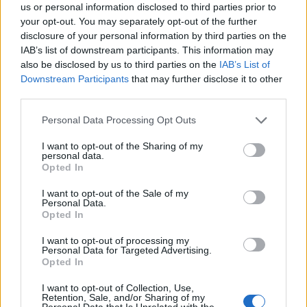
Αντίστασης, ενώ κατατέθηκε
us or personal information disclosed to third parties prior to
πρόταση να δοθεί το όνομά τους σε
your opt-out. You may separately opt-out of the further
δρόμο του τόπου όπου γεννήθηκαν
disclosure of your personal information by third parties on the
IAB’s list of downstream participants. This information may
ΔΡΑΣΕΙΣ
also be disclosed by us to third parties on the
IAB’s List of
Ένα γλυκό ταξίδι στη φύση της
Downstream Participants
that may further disclose it to other
δυτικής Λέσβου
third parties.
Το θυμαρίσιο μέλι, οι επικονιαστές
και τα αρωματικά φυτά
Personal Data Processing Opt Outs
πρωταγωνίστησαν στη γευστική
εμπειρία που φιλοξενεησε το
Μουσείο Φυσικής Ιστορίας
I want to opt-out of the Sharing of my
Απολιθωμένου Δάσους Λέσβου
personal data.
Opted In
ΔΡΑΣΕΙΣ
I want to opt-out of the Sale of my
Τρεις συγκεντρώσεις στη Λέσβο
Personal Data.
για την Παλαιστίνη
Opted In
Μυτιλήνη, Πλωμάρι και Ερεσός
συμμετέχουν την Κυριακή στην
I want to opt-out of processing my
πανελλαδική ημέρα δράσης
Personal Data for Targeted Advertising.
ενάντια στον πόλεμο στη Γάζα και
Opted In
στη συνέχιση της συνεργασίας
Ελλάδας–Ισραήλ
I want to opt-out of Collection, Use,
Retention, Sale, and/or Sharing of my
Personal Data that Is Unrelated with the