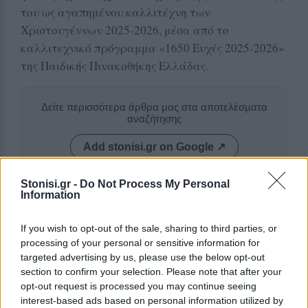
του ως αγαπημένου καλλιτέχνη των
Χριστουγέννων 2025-2026, μέσα από το
καλλιτεχνικό πρόγραμμα «1650 Ευχές 2025-2026»
της Παιδικής Πινακοθήκης Ελλάδας.
Δείτε περισσότερα άρθρα μας στα αποτελέσματα
αναζήτησης
Add stonisi.gr on Google ↗
Stonisi.gr -
Do Not Process My Personal
Information
ΣΤΗΝ ΙΔΙΑ ΚΑΤΗΓΟΡΙΑ
If you wish to opt-out of the sale, sharing to third parties, or
ΔΡΑΣΕΙΣ
processing of your personal or sensitive information for
Η Έλλη και ο Φρίξος
targeted advertising by us, please use the below opt-out
Πρωτογερέλλη στους δρόμους
section to confirm your selection. Please note that after your
της μνήμης
opt-out request is processed you may continue seeing
Η Θερμή τίμησε τους δύο
interest-based ads based on personal information utilized by
αγωνιστές της Εθνικής