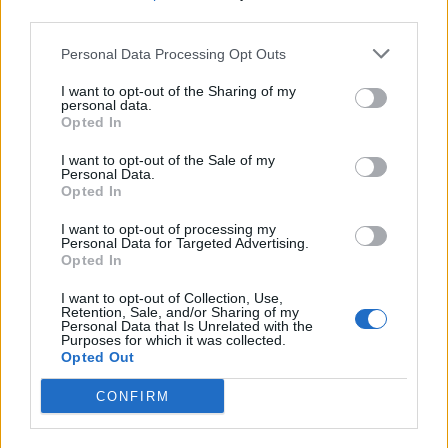
third parties.
ειρήνης Λέσβου
Μια συγκέντρωση γεμάτη
μηνύματα και νοήματα για τον
Personal Data Processing Opt Outs
πόλεμο και την ειρήνη
I want to opt-out of the Sharing of my
personal data.
Opted In
ΑΣΤΥΝΟΜΙΑ
Δικογραφία σε βάρος 23χρονου
I want to opt-out of the Sale of my
για τροχαίο στην Πέτρα
Personal Data.
Opted In
Το αυτοκίνητο προσέκρουσε σε
περίφραξη και προστατευτικές
μπάρες – Ο οδηγός φέρεται να
I want to opt-out of processing my
εγκατέλειψε το σημείο
Personal Data for Targeted Advertising.
Opted In
I want to opt-out of Collection, Use,
Retention, Sale, and/or Sharing of my
ΕΚΠΑΙΔΕΥΣΗ
Personal Data that Is Unrelated with the
Εκπαιδευτικοί του Πρότυπου
Purposes for which it was collected.
ΓΕΛ Μυτιλήνης σε πρόγραμμα
Opted Out
Erasmus+ στην Κρακοβία
Επιμόρφωση σε σύγχρονες
CONFIRM
παιδαγωγικές μεθόδους,
εφαρμογές τεχνητής νοημοσύνης
και πρακτικές συμπεριληπτικής