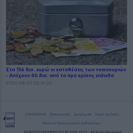
Στα 156 δισ. ευρώ οι καταθέσεις των νοικοκυριών
- Απέχουν 40 δισ. από τα προ κρίσης επίπεδα
2026-08-07 03:14:20
2251028000
Επικοινωνία
Διαφήμιση
Όροι Χρήσης -
Πολιτική Προσωπικών Δεδομένων
ΚΟΙΝΣΕΠ ΕΝΗΜΕΡΩΣΗ © 2019-2022 - All Right Reserved