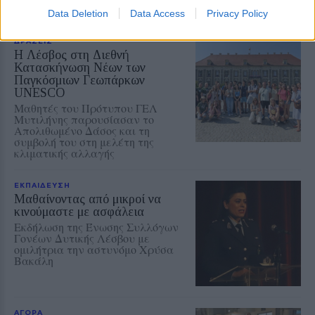
εκπαίδευσης
Data Deletion
Data Access
Privacy Policy
ΔΡΑΣΕΙΣ
Η Λέσβος στη Διεθνή
Κατασκήνωση Νέων των
Παγκόσμιων Γεωπάρκων
UNESCO
Μαθητές του Πρότυπου ΓΕΛ
Μυτιλήνης παρουσίασαν το
Απολιθωμένο Δάσος και τη
συμβολή του στη μελέτη της
κλιματικής αλλαγής
ΕΚΠΑΙΔΕΥΣΗ
Μαθαίνοντας από μικροί να
κινούμαστε με ασφάλεια
Εκδήλωση της Ένωσης Συλλόγων
Γονέων Δυτικής Λέσβου με
ομιλήτρια την αστυνόμο Χρύσα
Βακάλη
ΑΓΟΡΑ