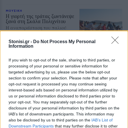
ΜΟΥΣΙΚΗ
Η γιορτή της τράτας ζωντάνεψε
ξανά στη Σκάλα Πολιχνίτου
Η αναπαράσταση του παλιού
αλιευτικού εθίμου, οι
παραδοσιακοί χοροί και η μουσική
γέμισαν το λιμάνι το βράδυ της 6ης
Stonisi.gr -
Do Not Process My Personal
Αυγούστου
Information
If you wish to opt-out of the sale, sharing to third parties, or
ΠΡΟΣΦΥΓΕΣ
processing of your personal or sensitive information for
«Ένα βιβλίο, ένα χαμόγελο» για
targeted advertising by us, please use the below opt-out
τα παιδιά του Κοινωνικού
Φροντιστηρίου Μυτιλήνης
section to confirm your selection. Please note that after your
Βραβεύτηκαν οι μαθητές για την
opt-out request is processed you may continue seeing
προσπάθειά τους – Ο Ματίν, παιδί
interest-based ads based on personal information utilized by
πρόσφυγας, πέρασε στη
us or personal information disclosed to third parties prior to
Νοσηλευτική του Αριστοτελείου
Πανεπιστημίου Θεσσαλονίκης
your opt-out. You may separately opt-out of the further
disclosure of your personal information by third parties on the
IAB’s list of downstream participants. This information may
ΡΕΠΟΡΤΑΖ
ΔΡΑΣΕΙΣ
also be disclosed by us to third parties on the
IAB’s List of
Για τον «πυρηνικό εφιάλτη»
Downstream Participants
that may further disclose it to other
προειδοποίησε η Επιτροπή