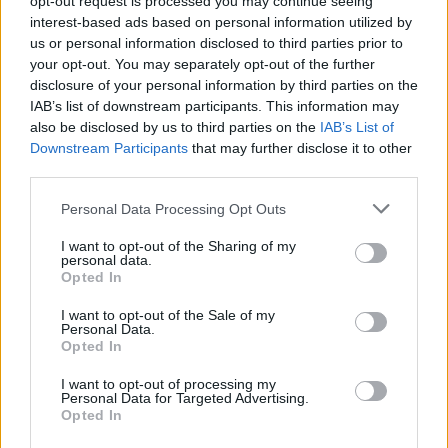
opt-out request is processed you may continue seeing
interest-based ads based on personal information utilized by
us or personal information disclosed to third parties prior to
your opt-out. You may separately opt-out of the further
disclosure of your personal information by third parties on the
IAB’s list of downstream participants. This information may
also be disclosed by us to third parties on the
IAB’s List of
Downstream Participants
that may further disclose it to other
third parties.
Personal Data Processing Opt Outs
«Να μη χαθεί αυτή η πολιτιστική κληρονομιά»
I want to opt-out of the Sharing of my
personal data.
Opted In
Ιδιαίτερη αναφορά έκανε ο ίδιος στην ανάγκη να
διασωθούν και να καταγραφούν τα παραδοσιακά
I want to opt-out of the Sale of my
Personal Data.
παιχνίδια του ελληνισμού.
Opted In
Όπως ανέφερε, έχει ήδη καταγράψει και εκδώσει
I want to opt-out of processing my
Personal Data for Targeted Advertising.
υλικό για τα παιχνίδια της Μικράς Ασίας, ενώ
Opted In
εξέφρασε την επιθυμία να υπάρξει στήριξη από