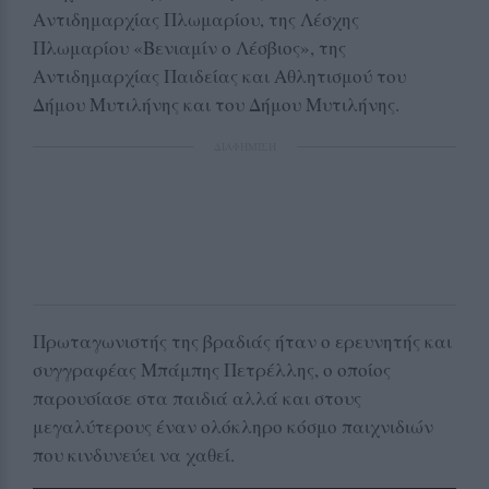
Αντιδημαρχίας Πλωμαρίου, της Λέσχης
Πλωμαρίου «Βενιαμίν ο Λέσβιος», της
Αντιδημαρχίας Παιδείας και Αθλητισμού του
Δήμου Μυτιλήνης και του Δήμου Μυτιλήνης.
ΔΙΑΦΗΜΙΣΗ
Πρωταγωνιστής της βραδιάς ήταν ο ερευνητής και
συγγραφέας Μπάμπης Πετρέλλης, ο οποίος
παρουσίασε στα παιδιά αλλά και στους
μεγαλύτερους έναν ολόκληρο κόσμο παιχνιδιών
που κινδυνεύει να χαθεί.