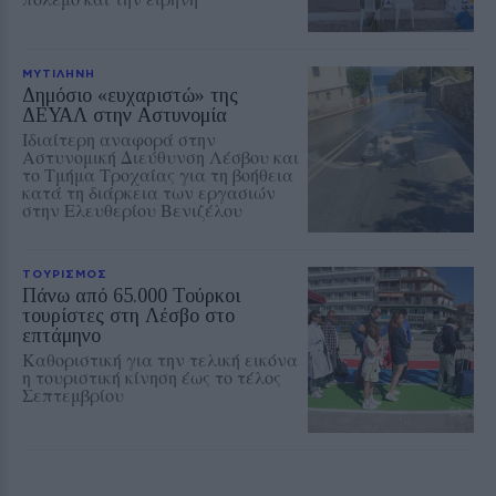
ΜΥΤΙΛΗΝΗ
Δημόσιο «ευχαριστώ» της
ΔΕΥΑΛ στην Αστυνομία
Ιδιαίτερη αναφορά στην
Αστυνομική Διεύθυνση Λέσβου και
το Τμήμα Τροχαίας για τη βοήθεια
κατά τη διάρκεια των εργασιών
στην Ελευθερίου Βενιζέλου
ΤΟΥΡΙΣΜΟΣ
Πάνω από 65.000 Τούρκοι
τουρίστες στη Λέσβο στο
επτάμηνο
Καθοριστική για την τελική εικόνα
η τουριστική κίνηση έως το τέλος
Σεπτεμβρίου