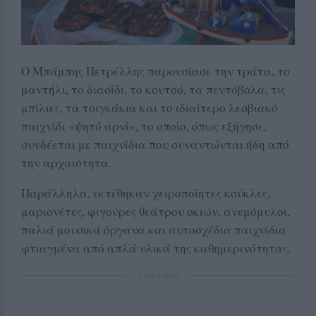
Ο Μπάμπης Πετρέλλης παρουσίασε την τράτα, το
μαντήλι, το διασίδι, το κουτσό, τα πεντόβολα, τις
μπίλιες, τα τσιγκάκια και το ιδιαίτερο λεσβιακό
παιχνίδι «ψητό αρνί», το οποίο, όπως εξήγησε,
συνδέεται με παιχνίδια που συναντώνται ήδη από
την αρχαιότητα.
Παράλληλα, εκτέθηκαν χειροποίητες κούκλες,
μαριονέτες, φιγούρες θεάτρου σκιών, ανεμόμυλοι,
παλιά μουσικά όργανα και αυτοσχέδια παιχνίδια
φτιαγμένα από απλά υλικά της καθημερινότητας.
ΔΙΑΦΗΜΙΣΗ