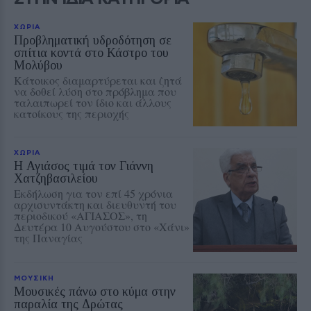
ΧΩΡΙΑ
Προβληματική υδροδότηση σε
σπίτια κοντά στο Κάστρο του
Μολύβου
Κάτοικος διαμαρτύρεται και ζητά
να δοθεί λύση στο πρόβλημα που
ταλαιπωρεί τον ίδιο και άλλους
κατοίκους της περιοχής
ΧΩΡΙΑ
Η Αγιάσος τιμά τον Γιάννη
Χατζηβασιλείου
Εκδήλωση για τον επί 45 χρόνια
αρχισυντάκτη και διευθυντή του
περιοδικού «ΑΓΙΑΣΟΣ», τη
Δευτέρα 10 Αυγούστου στο «Χάνι»
της Παναγίας
ΜΟΥΣΙΚΗ
Μουσικές πάνω στο κύμα στην
παραλία της Δρώτας