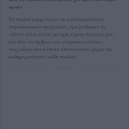
αρνί»
Τα παιδιά συμμετείχαν σε αναπαραστάσεις
παραδοσιακών παιχνιδιών, τραγούδησαν το
«Αλάτι ψιλό, αλάτι χοντρό, έχασα τη μάνα μου
και πάω να τη βρω» και γνώρισαν κανόνες
παιχνιδιών που κάποτε αποτελούσαν μέρος της
καθημερινότητας κάθε παιδιού.
ΔΙΑΦΗΜΙΣΗ