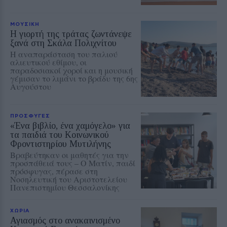
ΜΟΥΣΙΚΗ
Η γιορτή της τράτας ζωντάνεψε
ξανά στη Σκάλα Πολιχνίτου
Η αναπαράσταση του παλιού
αλιευτικού εθίμου, οι
παραδοσιακοί χοροί και η μουσική
γέμισαν το λιμάνι το βράδυ της 6ης
Αυγούστου
ΠΡΟΣΦΥΓΕΣ
«Ένα βιβλίο, ένα χαμόγελο» για
τα παιδιά του Κοινωνικού
Φροντιστηρίου Μυτιλήνης
Βραβεύτηκαν οι μαθητές για την
προσπάθειά τους – Ο Ματίν, παιδί
πρόσφυγας, πέρασε στη
Νοσηλευτική του Αριστοτελείου
Πανεπιστημίου Θεσσαλονίκης
ΧΩΡΙΑ
Αγιασμός στο ανακαινισμένο