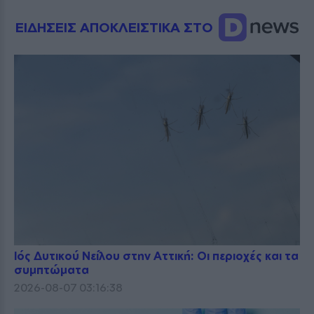
ΕΙΔΗΣΕΙΣ ΑΠΟΚΛΕΙΣΤΙΚΑ ΣΤΟ
Ιός Δυτικού Νείλου στην Αττική: Οι περιοχές και τα
συμπτώματα
2026-08-07 03:16:38