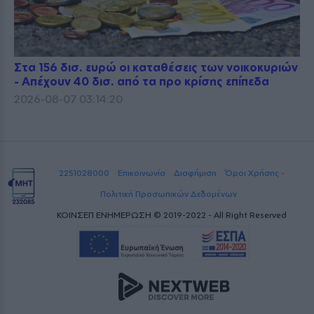
Στα 156 δισ. ευρώ οι καταθέσεις των νοικοκυριών
- Απέχουν 40 δισ. από τα προ κρίσης επίπεδα
2026-08-07 03:14:20
2251028000
Επικοινωνία
Διαφήμιση
Όροι Χρήσης -
Πολιτική Προσωπικών Δεδομένων
ΚΟΙΝΣΕΠ ΕΝΗΜΕΡΩΣΗ © 2019-2022 - All Right Reserved