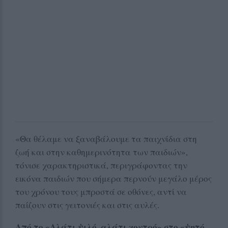
«Θα θέλαμε να ξαναβάλουμε τα παιχνίδια στη
ζωή και στην καθημερινότητα των παιδιών»,
τόνισε χαρακτηριστικά, περιγράφοντας την
εικόνα παιδιών που σήμερα περνούν μεγάλο μέρος
του χρόνου τους μπροστά σε οθόνες, αντί να
παίζουν στις γειτονιές και στις αυλές.
Από το «Αλάτι ψιλό, αλάτι χοντρό» στο «ψητό