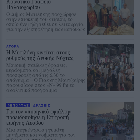
Κοινοτικό Γραφείο
Παλαιοχωρίου
Ο Δήμος Μυτιλήνης προχώρησε
στην επισκευή του κτιρίου, το
οποίο έχει ήδη τεθεί σε λειτουργία
για την εξυπηρέτηση των κατοίκων
ΑΓΟΡΑ
Η Μυτιλήνη κινείται στους
ρυθμούς της Λευκής Νύχτας
Μουσική, παιδικές δράσεις,
κεράσματα και μεγάλες
προσφορές από τις 6.30 το
απόγευμα – Ο Γιάννης Μουτζούρης
παρουσίασε στον «Ν» 99 fm το
αναλυτικό πρόγραμμα
ΡΕΠΟΡΤΑΖ
ΔΡΑΣΕΙΣ
Για τον «πυρηνικό εφιάλτη»
προειδοποίησε η Επιτροπή
ειρήνης Λέσβου
Μια συγκέντρωση γεμάτη
μηνύματα και νοήματα για τον
πόλεμο και την ειρήνη