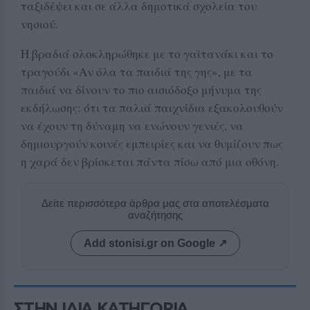
ταξιδέψει και σε άλλα δημοτικά σχολεία του
νησιού.
Η βραδιά ολοκληρώθηκε με το γαϊτανάκι και το
τραγούδι «Αν όλα τα παιδιά της γης», με τα
παιδιά να δίνουν το πιο αισιόδοξο μήνυμα της
εκδήλωσης: ότι τα παλιά παιχνίδια εξακολουθούν
να έχουν τη δύναμη να ενώνουν γενιές, να
δημιουργούν κοινές εμπειρίες και να θυμίζουν πως
η χαρά δεν βρίσκεται πάντα πίσω από μια οθόνη.
Δείτε περισσότερα άρθρα μας στα αποτελέσματα
αναζήτησης
Add stonisi.gr on Google ↗
ΣΤΗΝ ΙΔΙΑ ΚΑΤΗΓΟΡΙΑ