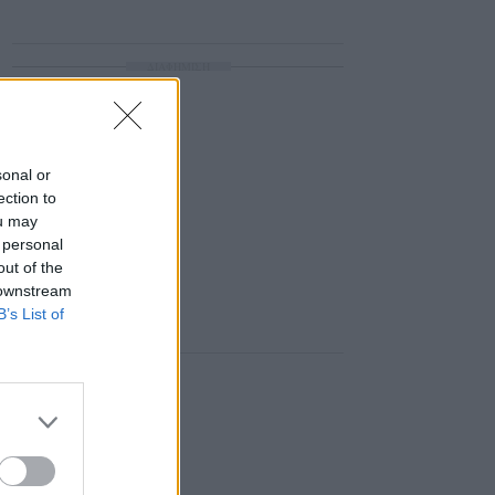
ΔΙΑΦΗΜΙΣΗ
sonal or
ection to
ou may
 personal
out of the
 downstream
B’s List of