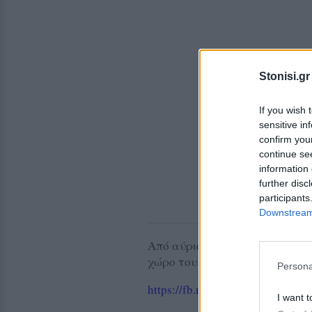
Stonisi.gr
If you wish 
sensitive in
confirm you
continue se
information 
further disc
participants
Downstream 
Από αύριο 10 ως και την Κυρια
χώρο του Ζαππείου από τις 10:0
Persona
https://fb.me/e/7DRW8BTjh
I want t