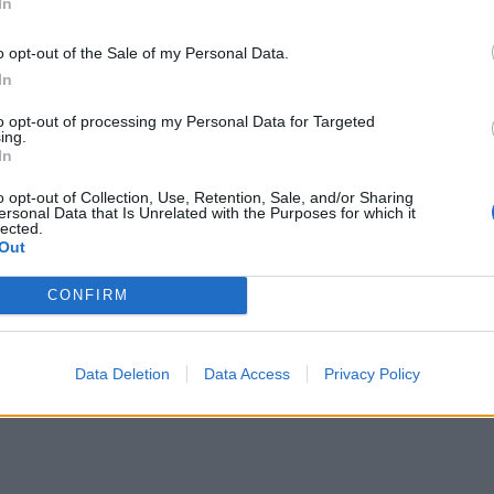
In
ου στη Δημοτική Αγορά της Κυψέλης, στην
ένα pop up store μαζί με την MGeometric
o opt-out of the Sale of my Personal Data.
μήματά της. Καθημερινά από τις 11:00 ως τις
In
to opt-out of processing my Personal Data for Targeted
ΔΙΑΦΗΜΙΣΗ
ing.
In
o opt-out of Collection, Use, Retention, Sale, and/or Sharing
ersonal Data that Is Unrelated with the Purposes for which it
lected.
Out
CONFIRM
Data Deletion
Data Access
Privacy Policy