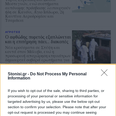
Μυστεγνών, ενώ συστήματα
αυτόνομης πρόσβασης λειτουργούν
ήδη σε Κανόνι, Άγιο Ισίδωρο, 2η
Καντίνα Αεροδρομίου και
Τσαμάκια
ΑΓΡΟΤΕΣ
Ο αφθώδης πυρετός εξαπλώνεται
και η επιτήρηση πάει... διακοπές
Νέα κρούσματα σε Στύψη και
κοντά στον Μόλυβο, ενώ η
προσωρινή αποχώρηση κτηνιάτρων
δημιουργεί σοβαρά ερωτήματα για
την αντιμετώπιση της νόσου
Stonisi.gr -
Do Not Process My Personal
Information
ΕΛΛΑΔΑ
Τρέχει η διαδικασία των
αιτήσεων στο πρόγραμμα
If you wish to opt-out of the sale, sharing to third parties, or
«Τουρισμός για Όλους»
processing of your personal or sensitive information for
Δείτε εδώ όλες τις κρίσιμες
targeted advertising by us, please use the below opt-out
ημερομηνίες για την κατάθεση των
αιτήσεων
section to confirm your selection. Please note that after your
opt-out request is processed you may continue seeing