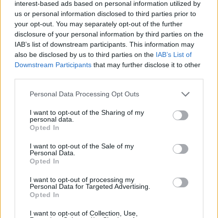
interest-based ads based on personal information utilized by
us or personal information disclosed to third parties prior to
ΑΓΡΟΤΕΣ
your opt-out. You may separately opt-out of the further
Στις 56 έφθασαν οι ενεργές
disclosure of your personal information by third parties on the
εστίες αφθώδους πυρετού στη
IAB’s list of downstream participants. This information may
Λέσβο
also be disclosed by us to third parties on the
IAB’s List of
Περισσότερα από 75.000 ζώα
θανατώθηκαν ή πρόκειται να
Downstream Participants
that may further disclose it to other
θανατωθούν τις επόμενες ημέρες
third parties.
Personal Data Processing Opt Outs
ΡΕΠΟΡΤΑΖ
ΑΓΟΡΑ
I want to opt-out of the Sharing of my
Πλημμύρισε από κόσμο η αγορά
personal data.
της Μυτιλήνης στη Λευκή Νύχτα
Opted In
Μουσική, προσφορές, δράσεις και
κεράσματα έδωσαν παλμό στο
I want to opt-out of the Sale of my
κέντρο της πόλης – Μεγάλη ήταν η
Personal Data.
συμμετοχή κατοίκων και
Opted In
επισκεπτών
I want to opt-out of processing my
Personal Data for Targeted Advertising.
Opted In
ΕΛΛΑΔΑ
Βουτιά έκανε το πραγματικό
εισόδημα των ελληνικών
I want to opt-out of Collection, Use,