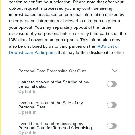
section to confirm your selection. Please note that after your
European University Viadrina Frankfurt από τη
opt-out request is processed you may continue seeing
Γερμανία.
interest-based ads based on personal information utilized by
us or personal information disclosed to third parties prior to
Η συμμετοχή του Πανεπιστημίου Αιγαίου στη νέα
your opt-out. You may separately opt-out of the further
αυτή θεσμική πρωτοβουλία ενισχύει περαιτέρω τη
disclosure of your personal information by third parties on the
IAB’s list of downstream participants. This information may
διεθνή παρουσία του ιδρύματος και αναδεικνύει
also be disclosed by us to third parties on the
IAB’s List of
τον ρόλο του σε ένα ευρωπαϊκό δίκτυο που
Downstream Participants
that may further disclose it to other
φιλοδοξεί να διαμορφώσει το πανεπιστήμιο του
third parties.
μέλλοντος.
Personal Data Processing Opt Outs
I want to opt-out of the Sharing of my
Δείτε περισσότερα άρθρα μας στα αποτελέσματα
personal data.
αναζήτησης
Opted In
Add stonisi.gr on Google ↗
I want to opt-out of the Sale of my
Personal Data.
Opted In
I want to opt-out of processing my
ΣΤΗΝ ΙΔΙΑ ΚΑΤΗΓΟΡΙΑ
Personal Data for Targeted Advertising.
Opted In