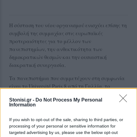
Η σύσταση του νέου οργανισμού ενισχύει επίσης τη
συμβολή της συμμαχίας στις ευρωπαϊκές
προτεραιότητες για το μέλλον των
πανεπιστημίων, την ανθεκτικότητα των
δημοκρατικών θεσμών και την ουσιαστική
διακρατική συνεργασία.
Τα πανεπιστήμια που συμμετέχουν στη συμφωνία
είναι το Université Paris 8 από τη Γαλλία, το
Πανεπιστήμιο Αιγαίου από την Ελλάδα, το
Stonisi.gr -
Do Not Process My Personal
Πανεπιστήμιο της Ματσεράτα από την Ιταλία, το
Information
Mykolas Romeris University από τη Λιθουανία, το
New Bulgarian University από τη Βουλγαρία, το
If you wish to opt-out of the sale, sharing to third parties, or
SWPS University από την Πολωνία, το University of
processing of your personal or sensitive information for
targeted advertising by us, please use the below opt-out
Las Palmas de Gran Canaria από την Ισπανία και το