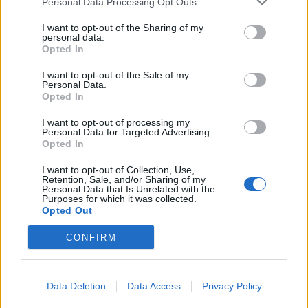
Personal Data Processing Opt Outs
I want to opt-out of the Sharing of my
ΧΩΡΙΑ
personal data.
Τα Μιστεγνά τιμούν τη
Opted In
Μεταμόρφωση του Σωτήρος
Τελέσθηκε εσπερινός και
I want to opt-out of the Sale of my
λιτάνευση της εικόνας απόψε στη
Personal Data.
Σκάλα Μιστεγνών
Opted In
I want to opt-out of processing my
Personal Data for Targeted Advertising.
Opted In
ΧΩΡΙΑ
Βιβλιοπαρουσίαση στον
I want to opt-out of Collection, Use,
Μανταμάδο για τη ζωή του
Retention, Sale, and/or Sharing of my
Personal Data that Is Unrelated with the
Νίκου Βαβούδη
Purposes for which it was collected.
Παρουσιάστηκε το μυθιστόρημα
Opted Out
της Σωτηρίας Μαραγκοζάκη
«Άσπρος σκύλος μαύρος σκύλος»,
εμπνευσμένο από τη διαδρομή του
CONFIRM
Μανταμαδιώτη κομμουνιστή
ΔΡΑΣΕΙΣ
Data Deletion
Data Access
Privacy Policy
Συγκέντρωση αλληλεγγύης στον
Παλαιστινιακό λαό στη