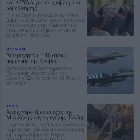
και ΔΕΥΑΛ για τα προβλήματα
υδροδότησης
Η παράταξη «Νέα Δράση – Νέος
Δήμος» κάνει λόγο για ανεπάρκεια
στη διαχείριση της ύδρευσης και
θέτει σειρά ερωτημάτων για τη
βλάβη στη Σουράδα
ΜΥΤΙΛΗΝΗ
Δύο μαχητικά F‑16 στους
ουρανούς της Λέσβου
Εκπαιδευτική δραστηριότητα
Πολεμικής Αεροπορίας και
Στρατού Ξηράς από τις 13.50 έως
τις 14.20
ΧΩΡΙΑ
Χωρίς νερό έξι περιοχές της
Μυτιλήνης λόγω μεγάλης βλάβης
Συνεργεία της ΔΕΥΑΛ εργάζονται
πυρετωδώς για την αποκατάσταση
της υδροδότησης σε Πυργί,
Αλυφαντά, Κέδρο, Παγανή,