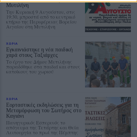
Μυτιλήνη
Την Κυριακή 9 Αυγούστου, στις
19:30, μπροστά από το κεντρικό
κτήριο της Περιφέρειας Βορείου
Αιγαίου στη Μυτιλήνη
ΧΩΡΙΑ
Εγκαινιάστηκε η νέα παιδική
χαρά στους Ταξιάρχες
Το έργο του Δήμου Μυτιλήνης
παραδόθηκε στα παιδιά και στους
κατοίκους του χωριού
ΧΩΡΙΑ
Εορταστικές εκδηλώσεις για τη
Μεταμόρφωση του Σωτήρος στο
Καγιάνι
Πανηγυρικός Εσπερινός το
απόγευμα της Τετάρτης και Θεία
Λειτουργία το πρωί της Πέμπτης