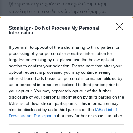
ζήτημα που για χρόνια απασχολεί τη μικρή
κοινότητα και αναδεικνύει την ανάγκη για
θεσμική συνεργασία, σαφή στρατηγική και
διάλογο με στόχο την οριστική επίλυση ενός
Stonisi.gr -
Do Not Process My Personal
Information
προβλήματος που αγγίζει κάθε οικογένεια της
Παναγιούδας.
If you wish to opt-out of the sale, sharing to third parties, or
processing of your personal or sensitive information for
Το εάν η δημόσια αυτή συζήτηση θα αποτελέσει
targeted advertising by us, please use the below opt-out
την αφετηρία για πρακτικά βήματα, παραμένει
section to confirm your selection. Please note that after your
ζητούμενο.
opt-out request is processed you may continue seeing
interest-based ads based on personal information utilized by
us or personal information disclosed to third parties prior to
Δείτε περισσότερα άρθρα μας στα αποτελέσματα
your opt-out. You may separately opt-out of the further
αναζήτησης
disclosure of your personal information by third parties on the
IAB’s list of downstream participants. This information may
Add stonisi.gr on Google ↗
also be disclosed by us to third parties on the
IAB’s List of
Downstream Participants
that may further disclose it to other
third parties.
ΣΤΗΝ ΙΔΙΑ ΚΑΤΗΓΟΡΙΑ