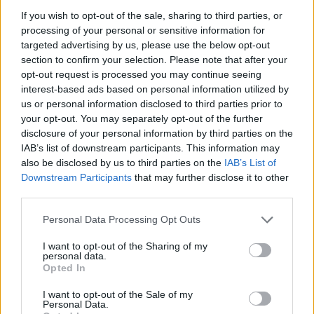
τα καταφέρει; Στην πορεία, όλο αυτό
If you wish to opt-out of the sale, sharing to third parties, or
ανατράπηκε. Αν δεν δώσεις ευκαιρίες, δεν
processing of your personal or sensitive information for
μαθαίνεις ποτέ το δυναμικό του παιδιού σου».
targeted advertising by us, please use the below opt-out
section to confirm your selection. Please note that after your
Μέσα σε λιγότερο από δύο μήνες, όπως
opt-out request is processed you may continue seeing
περιγράφει, τα παιδιά συνεργάζονται,
interest-based ads based on personal information utilized by
αλληλεπιδρούν, πειθαρχούν, χαίρονται. Γονείς που
us or personal information disclosed to third parties prior to
your opt-out. You may separately opt-out of the further
δεν ήταν ιδιαίτερα ενεργοί στον σύλλογο,
disclosure of your personal information by third parties on the
έρχονται πια συστηματικά στις προπονήσεις.
IAB’s list of downstream participants. This information may
Παιδιά που συμμετέχουν στο ΚΔΑΠ, χωρίς ο γονιός
also be disclosed by us to third parties on the
IAB’s List of
να έχει καν γραφτεί στο σωματείο, βρίσκουν χώρο
Downstream Participants
that may further disclose it to other
third parties.
στην ομάδα. «Πέρα από τις θεραπείες, τώρα τα
παιδιά μας λένε “πάμε στο μπάσκετ” και βάζουν
Personal Data Processing Opt Outs
χαρούμενα τη φόρμα τους. Αυτό είναι μια
I want to opt-out of the Sharing of my
κατάκτηση», λέει.
personal data.
Opted In
Ο Τάσος Μπαλής δίνει μια ακόμη διάσταση: την
I want to opt-out of the Sale of my
αίσθηση του αυτονόητου. «Έχουμε χορτάσει από
Personal Data.