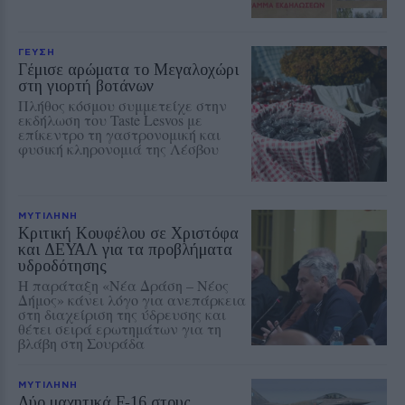
ΓΕΥΣΗ
Γέμισε αρώματα το Μεγαλοχώρι
στη γιορτή βοτάνων
Πλήθος κόσμου συμμετείχε στην
εκδήλωση του Taste Lesvos με
επίκεντρο τη γαστρονομική και
φυσική κληρονομιά της Λέσβου
ΜΥΤΙΛΗΝΗ
Κριτική Κουφέλου σε Χριστόφα
και ΔΕΥΑΛ για τα προβλήματα
υδροδότησης
Η παράταξη «Νέα Δράση – Νέος
Δήμος» κάνει λόγο για ανεπάρκεια
στη διαχείριση της ύδρευσης και
θέτει σειρά ερωτημάτων για τη
βλάβη στη Σουράδα
ΜΥΤΙΛΗΝΗ
Δύο μαχητικά F‑16 στους