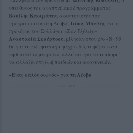
Διονύσης Κοδέλλας
των Special Olympics Hellas,
, ο
υπεύθυνος του αναπτυξιακού προγράμματος,
Βασίλης Κασιμάτης
, ο συντονιστής του
Τάσος Μπαλής
προγράμματος στη Λέσβο,
, και η
πρόεδρος του Συλλόγου «Συν-Εξέλιξη»,
Αναστασία Σκούρτσου
, μίλησαν στον ρ/σ «Ν» 99
fm για το πώς φτάσαμε μέχρι εδώ, τι φέρνει στο
νησί αυτό το μνημόνιο, αλλά και για το τι μπορεί
να αλλάξει στη ζωή παιδιών και οικογενειών.
«Ένας καλός οιωνός» για τη Λέσβο
ΔΙΑΦΗΜΙΣΗ