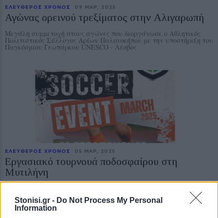
ΕΛΕΥΘΕΡΟΣ ΧΡΟΝΟΣ
09 ΜΑΡ, 2025
Αγώνας ορεινού τρεξίματος στην Αλιγαρωπή
Μεγάλη συμμετοχή στους αγώνες που διοργάνωσε ο Αθλητικός
Πολιτιστικός Σύλλογος Αρίων Παλαιοκήπου με την υποστήριξη του
Παγκόσμιου Γεωπάρκου UNESCO - Λέσβος
ΕΛΕΥΘΕΡΟΣ ΧΡΟΝΟΣ
05 ΜΑΡ, 2025
Εργασιακό τουρνουά ποδοσφαίρου στη
Μυτιλήνη
Στο Olympico Fun Park, δηλώσεις συμμετοχής ως 17 Μαρτίου
Stonisi.gr -
Do Not Process My Personal
Information