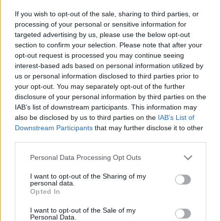
If you wish to opt-out of the sale, sharing to third parties, or
processing of your personal or sensitive information for
targeted advertising by us, please use the below opt-out
section to confirm your selection. Please note that after your
opt-out request is processed you may continue seeing
interest-based ads based on personal information utilized by
us or personal information disclosed to third parties prior to
ΕΛΕΥΘΕΡΟΣ ΧΡΟΝΟΣ
04 ΜΑΡ, 2025
22ο Ατομικό και Oμαδικό Σχολικό
your opt-out. You may separately opt-out of the further
disclosure of your personal information by third parties on the
Σκακιστικό Πρωτάθλημα Λέσβου
IAB’s list of downstream participants. This information may
Την Κυριακή 16 Μαρτίου στις αίθουσες του 1ου Πρότυπου
also be disclosed by us to third parties on the
IAB’s List of
Γυμνασίου Μυτιλήνης «Βύρων Σιβολαπένκο»
Downstream Participants
that may further disclose it to other
third parties.
Personal Data Processing Opt Outs
I want to opt-out of the Sharing of my
personal data.
Opted In
I want to opt-out of the Sale of my
Personal Data.