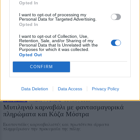
Opted In
ΠΑΙΔΙΑ + ΓΟΝΕΙΣ
02 ΜΑΡ, 2025
Βραβεία για τους... Κολύμπιανς, τις στολές και
I want to opt-out of processing my
τους δυνατούς λύτες του Θησαυρού!
Personal Data for Targeted Advertising.
Opted In
Η απονομή μπροστά από το Δημοτικό Θέατρο την τελευταία
Κυριακή της Αποκριάς προσέφερε στιγμές χαράς
I want to opt-out of Collection, Use,
Retention, Sale, and/or Sharing of my
Personal Data that Is Unrelated with the
Purposes for which it was collected.
Opted Out
CONFIRM
Data Deletion
Data Access
Privacy Policy
ΡΕΠΟΡΤΑΖ
ΠΑΙΔΙΑ + ΓΟΝΕΙΣ
02 ΜΑΡ, 2025
Μυτιληνιό καρναβάλι με φαντασμαγορικά
πληρώματα και Κόζα Μόστρα
Εκατοντάδες καρναβαλιστές και πρωτότυπα άρματα
πλημμύρισαν την προκυμαία της πόλης