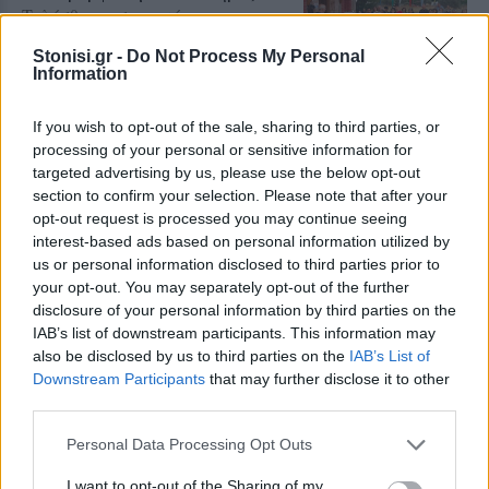
Τελέσθηκε εσπερινός και
λιτάνευση της εικόνας απόψε στη
Σκάλα Μιστεγνών
Stonisi.gr -
Do Not Process My Personal
Information
If you wish to opt-out of the sale, sharing to third parties, or
processing of your personal or sensitive information for
ΧΩΡΙΑ
Βιβλιοπαρουσίαση στον
targeted advertising by us, please use the below opt-out
Μανταμάδο για τη ζωή του
section to confirm your selection. Please note that after your
Νίκου Βαβούδη
opt-out request is processed you may continue seeing
Παρουσιάστηκε το μυθιστόρημα
interest-based ads based on personal information utilized by
της Σωτηρίας Μαραγκοζάκη
us or personal information disclosed to third parties prior to
«Άσπρος σκύλος μαύρος σκύλος»,
εμπνευσμένο από τη διαδρομή του
your opt-out. You may separately opt-out of the further
Μανταμαδιώτη κομμουνιστή
disclosure of your personal information by third parties on the
IAB’s list of downstream participants. This information may
ΔΡΑΣΕΙΣ
also be disclosed by us to third parties on the
IAB’s List of
Συγκέντρωση αλληλεγγύης στον
Downstream Participants
that may further disclose it to other
Παλαιστινιακό λαό στη
third parties.
Μυτιλήνη
Την Κυριακή 9 Αυγούστου, στις
Personal Data Processing Opt Outs
19:30, μπροστά από το κεντρικό
κτήριο της Περιφέρειας Βορείου
I want to opt-out of the Sharing of my
Αιγαίου στη Μυτιλήνη