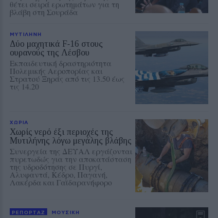
θέτει σειρά ερωτημάτων για τη
βλάβη στη Σουράδα
ΜΥΤΙΛΗΝΗ
Δύο μαχητικά F‑16 στους
ουρανούς της Λέσβου
Εκπαιδευτική δραστηριότητα
Πολεμικής Αεροπορίας και
Στρατού Ξηράς από τις 13.50 έως
τις 14.20
ΧΩΡΙΑ
Χωρίς νερό έξι περιοχές της
Μυτιλήνης λόγω μεγάλης βλάβης
Συνεργεία της ΔΕΥΑΛ εργάζονται
πυρετωδώς για την αποκατάσταση
της υδροδότησης σε Πυργί,
Αλυφαντά, Κέδρο, Παγανή,
Λακέρδα και Γαϊδαρανήφορο
ΡΕΠΟΡΤΑΖ
ΜΟΥΣΙΚΗ