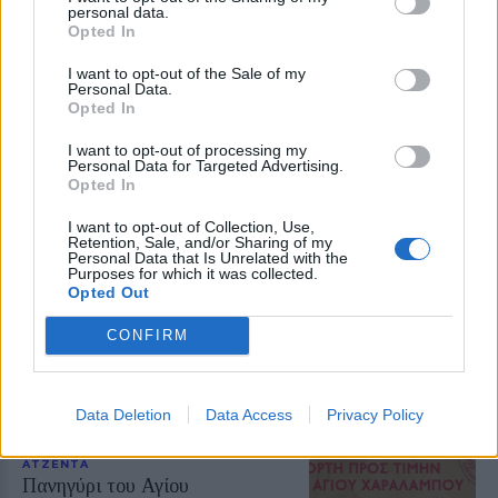
personal data.
Opted In
ΧΩΡΙΑ
I want to opt-out of the Sale of my
Εγκαινιάστηκε η νέα παιδική
Personal Data.
χαρά στους Ταξιάρχες
Opted In
Το έργο του Δήμου Μυτιλήνης
παραδόθηκε στα παιδιά και στους
I want to opt-out of processing my
κατοίκους του χωριού
Personal Data for Targeted Advertising.
Opted In
I want to opt-out of Collection, Use,
Retention, Sale, and/or Sharing of my
Personal Data that Is Unrelated with the
ΧΩΡΙΑ
Purposes for which it was collected.
Εορταστικές εκδηλώσεις για τη
Opted Out
Μεταμόρφωση του Σωτήρος στο
Καγιάνι
CONFIRM
Πανηγυρικός Εσπερινός το
απόγευμα της Τετάρτης και Θεία
Λειτουργία το πρωί της Πέμπτης
Data Deletion
Data Access
Privacy Policy
ΑΤΖΕΝΤΑ
Πανηγύρι του Αγίου