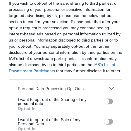
If you wish to opt-out of the sale, sharing to third parties, or
ακολουθήσετε. Θα συναναστραφείτε με άγνωστο κόσμο,
processing of your personal or sensitive information for
με διαφορετικό χαρακτήρα από τον δικό σας, θα χρειαστεί
targeted advertising by us, please use the below opt-out
να σηκωθείτε συγκεκριμένες ώρες, για να επισκεφτείτε
section to confirm your selection. Please note that after your
opt-out request is processed you may continue seeing
αξιοθέατα εξασφαλίζοντας έτσι ότι θα δείτε πολλά και
interest-based ads based on personal information utilized by
ενδιαφέροντα σημεία χωρίς να χάσετε πολύτιμο χρόνο.
us or personal information disclosed to third parties prior to
Βέβαια αυτό δεν είναι πάντα δεσμευτικό αφού υπάρχουν
your opt-out. You may separately opt-out of the further
στιγμές που μπορείτε να κινηθείτε και εκτός γκρουπ.
disclosure of your personal information by third parties on the
IAB’s list of downstream participants. This information may
Ψάξτε και μόνοι σας για αξιοθέατα, παραλίες, μουσεία,
also be disclosed by us to third parties on the
IAB’s List of
λίμνες, ιστορικά κτίρια, ιδρύματα και πάρκα που θέλετε
Downstream Participants
that may further disclose it to other
να επισκεφτείτε και δε συμπεριλαμβάνονται στο
third parties.
πρόγραμμα σας.
Personal Data Processing Opt Outs
Αφού καταλήξετε στο ταξιδιωτικό πακέτο που πληροί τις
I want to opt-out of the Sharing of my
ανάγκες σας διαβάστε με προσοχή τους όρους συμμετοχής,
personal data.
Opted In
ώστε το ταξίδι σας να είναι οπωσδήποτε ασφαλισμένο για
αστική επαγγελματική ευθύνη του τουριστικού γραφείου.
I want to opt-out of the Sale of my
Personal Data.
Θα υπογράψετε τη σχετική σύμβαση και θα παραλάβετε
Opted In