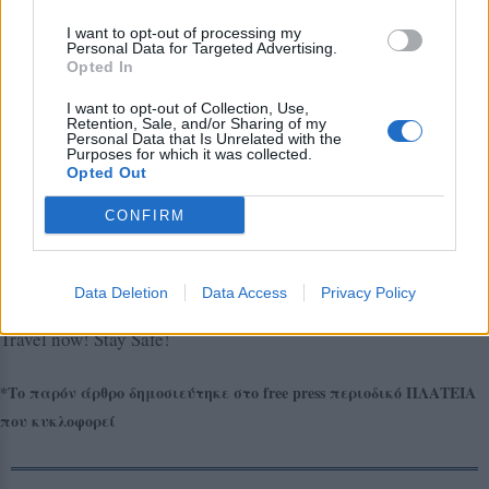
αντίγραφο της και την απόδειξη παροχής υπηρεσιών. Μη
διστάσετε να απαιτήσετε την επιστροφή των χρημάτων
I want to opt-out of processing my
Personal Data for Targeted Advertising.
σας, αν τελικά οι παροχές του ταξιδιού δεν ήταν οι
Opted In
συμφωνηθείσες.
I want to opt-out of Collection, Use,
Η επιλογή του ταξιδιού σχετίζεται με τις επιθυμίες, την
Retention, Sale, and/or Sharing of my
Personal Data that Is Unrelated with the
προσωπικότητα, το χρόνο αλλά και το βαλάντιο του
Purposes for which it was collected.
Opted Out
εκάστοτε ταξιδιώτη!
CONFIRM
Η όποια απόφαση σας λαμβάνεται πάντα με
προτεραιότητα την υγεία σας. Μείνετε απόλυτα
ενημερωμένοι γύρω από τις εξελίξεις σχετικά με τον
Data Deletion
Data Access
Privacy Policy
Covid-19.
Travel now! Stay Safe!
*Το παρόν άρθρο δημοσιεύτηκε στο free press περιοδικό ΠΛΑΤΕΙΑ
που κυκλοφορεί