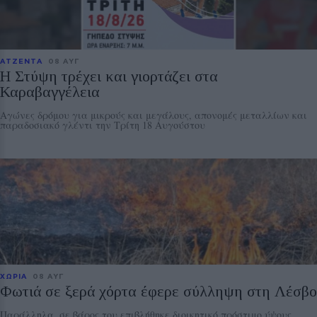
ΑΤΖΕΝΤΑ
08 ΑΥΓ
Η Στύψη τρέχει και γιορτάζει στα
Καραβαγγέλεια
Αγώνες δρόμου για μικρούς και μεγάλους, απονομές μεταλλίων και
παραδοσιακό γλέντι την Τρίτη 18 Αυγούστου
ΧΩΡΙΑ
08 ΑΥΓ
Φωτιά σε ξερά χόρτα έφερε σύλληψη στη Λέσβο
Παράλληλα, σε βάρος του επιβλήθηκε διοικητικό πρόστιμο ύψους