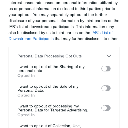
interest-based ads based on personal information utilized by
Βοήθεια για το Παιδί και τον Έφηβο
.
us or personal information disclosed to third parties prior to
your opt-out. You may separately opt-out of the further
Χορηγός
disclosure of your personal information by third parties on the
IAB’s list of downstream participants. This information may
also be disclosed by us to third parties on the
IAB’s List of
Χορηγός της διαλεκτικής προσέγγισης είναι
Downstream Participants
that may further disclose it to other
Mythical
Coast Wellness Retreat
το
third parties.
Συμμετοχή – Εγγραφή
Personal Data Processing Opt Outs
εντελώς δωρεάν
Η συμμετοχή είναι
, ωστόσο
I want to opt-out of the Sharing of my
personal data.
απαραίτητη η δήλωση συμμετοχής
είναι
.
Opted In
Οι ενδιαφερόμενες μητέρες μπορούν να δηλώσουν
I want to opt-out of the Sale of my
συμμετοχή:
Personal Data.
Opted In
22510 40323
693 23
Τηλεφωνικά στο
ή στο
I want to opt-out of processing my
28 038
Personal Data for Targeted Advertising.
Opted In
Μέσω email
help.mko@gmail.com
στο
(αποστέλλοντας
I want to opt-out of Collection, Use,