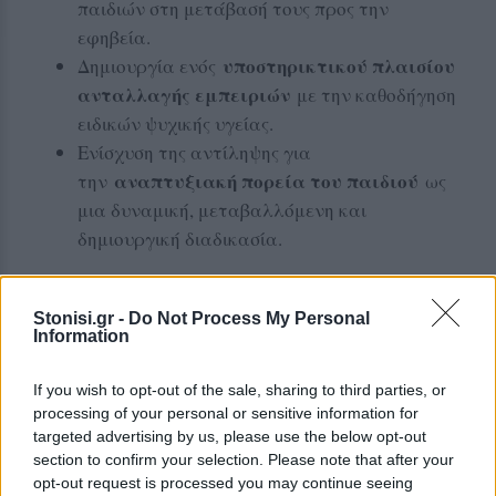
παιδιών στη μετάβασή τους προς την
εφηβεία.
υποστηρικτικού πλαισίου
Δημιουργία ενός
ανταλλαγής εμπειριών
με την καθοδήγηση
ειδικών ψυχικής υγείας.
Ενίσχυση της αντίληψης για
αναπτυξιακή πορεία του παιδιού
την
ως
μια δυναμική, μεταβαλλόμενη και
δημιουργική διαδικασία.
Συντονισμός & Επιστημονική
Ομάδα
Stonisi.gr -
Do Not Process My Personal
Information
Παναγιώτη
Η εκδήλωση θα συντονιστεί από τον
If you wish to opt-out of the sale, sharing to third parties, or
Τσουκαρέλλη
, Επαγγελματία Ψυχικής Υγείας,
processing of your personal or sensitive information for
Κοινωνικό Λειτουργό και Διδάκτορα
targeted advertising by us, please use the below opt-out
section to confirm your selection. Please note that after your
Κοινωνιολογίας, σε συνεργασία με μέλη της
opt-out request is processed you may continue seeing
HELP –
επιστημονικής ομάδας της Οργάνωσης