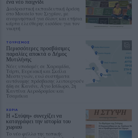
ένα νέο παιχνίδι
Διαδραστική εκπαιδευτική δράση
στο Μουσείο του Σιγρίου, με
αναμνηστικά για όλους και ετήσια
κάρτα ελεύθερης εισόδου για τον
νικητή
ΤΟΥΡΙΣΜΟΣ
Περισσότερες προσβάσιμες
παραλίες αποκτά ο Δήμος
Μυτιλήνης
Νέες υποδομές σε Χαραμίδα,
Τάρτι, Ευρειακή και Σκάλα
Μυστεγνών, ενώ συστήματα
αυτόνομης πρόσβασης λειτουργούν
ήδη σε Κανόνι, Άγιο Ισίδωρο, 2η
Καντίνα Αεροδρομίου και
Τσαμάκια
ΧΩΡΙΑ
Η «Στύψη» συνεχίζει να
καταγράφει την ιστορία του
χωριού
Το νέο φύλλο της τοπικής