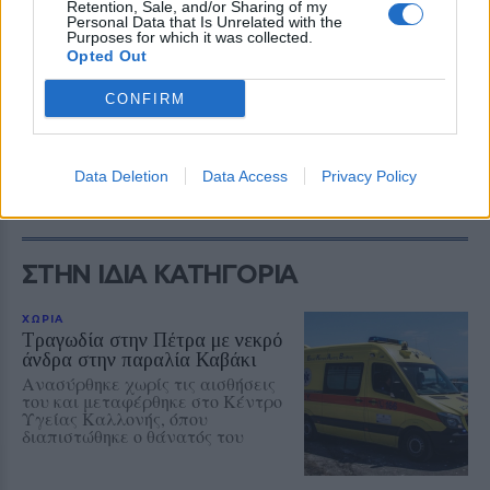
Retention, Sale, and/or Sharing of my
ονοματεπώνυμο, τηλέφωνο και email
Personal Data that Is Unrelated with the
Purposes for which it was collected.
επικοινωνίας).
Opted Out
CONFIRM
Δείτε περισσότερα άρθρα μας στα αποτελέσματα
αναζήτησης
Add stonisi.gr on Google ↗
Data Deletion
Data Access
Privacy Policy
ΣΤΗΝ ΙΔΙΑ ΚΑΤΗΓΟΡΙΑ
ΧΩΡΙΑ
Τραγωδία στην Πέτρα με νεκρό
άνδρα στην παραλία Καβάκι
Ανασύρθηκε χωρίς τις αισθήσεις
του και μεταφέρθηκε στο Κέντρο
Υγείας Καλλονής, όπου
διαπιστώθηκε ο θάνατός του