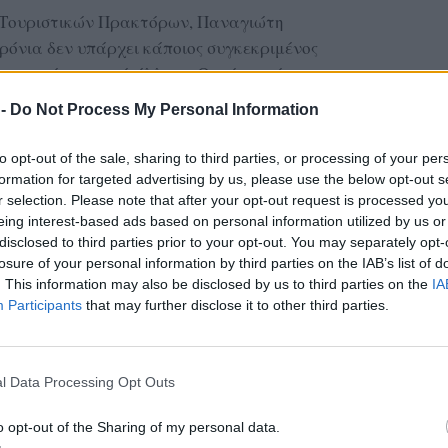
 Τουριστικών Πρακτόρων, Παναγιώτη
ρόνια δεν υπάρχει κάποιος συγκεκριμένος
 περισσότερο από άλλους. Ωστόσο, φέτος, στο
ς του νησιού έχει προστεθεί έντονα το
 -
Do Not Process My Personal Information
ωπαϊκές πόλεις να παραμένουν πόλος έλξης.
to opt-out of the sale, sharing to third parties, or processing of your per
ι επιλέγουν κοντινούς προορισμούς στο Βόρειο
formation for targeted advertising by us, please use the below opt-out s
 η Ικαρία και η Σάμος. Βέβαια, δεν λείπουν και
r selection. Please note that after your opt-out request is processed y
η Μύκονο να πρωταγωνιστεί.
eing interest-based ads based on personal information utilized by us or
disclosed to third parties prior to your opt-out. You may separately opt-
ΔΙΑΦΗΜΙΣΗ
losure of your personal information by third parties on the IAB’s list of
. This information may also be disclosed by us to third parties on the
IA
Participants
that may further disclose it to other third parties.
l Data Processing Opt Outs
o opt-out of the Sharing of my personal data.