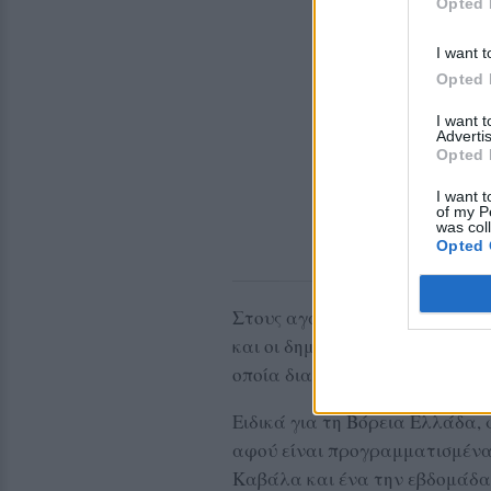
Opted 
I want t
Opted 
I want 
Advertis
Opted 
I want t
of my P
was col
Opted 
Στους αγαπημένους προορισμο
και οι δημοφιλείς παραλίες τη
οποία διαθέτει υπέροχες διαδ
Ειδικά για τη Βόρεια Ελλάδα,
αφού είναι προγραμματισμένα
Καβάλα και ένα την εβδομάδα 