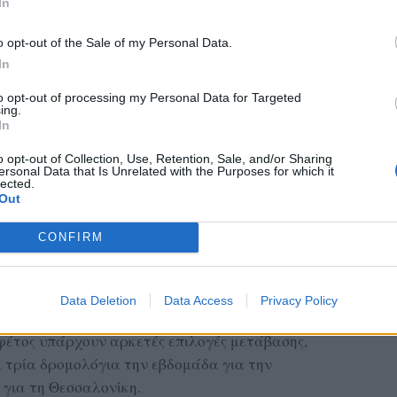
In
o opt-out of the Sale of my Personal Data.
In
to opt-out of processing my Personal Data for Targeted
ing.
In
o opt-out of Collection, Use, Retention, Sale, and/or Sharing
ersonal Data that Is Unrelated with the Purposes for which it
lected.
Out
CONFIRM
ύς των Λεσβίων παραμένουν η Βόρεια Ελλάδα
ς Χαλκιδικής, καθώς και η Πελοπόννησος, η
ρομές και εντυπωσιακές εναλλαγές τοπίων.
Data Deletion
Data Access
Privacy Policy
 φέτος υπάρχουν αρκετές επιλογές μετάβασης,
 τρία δρομολόγια την εβδομάδα για την
για τη Θεσσαλονίκη.